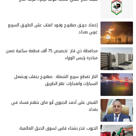
إخماد حريق صهريج وقود انقلب على الطريق السريع
غربي بغداد
محافظة ذي قار: تخصيص 75 ألف قطعة سكنية ضمن
مبادرة رئيس الوزراء
النار تقطع سريع الشعلة.. صهريج ينقلب ويشعل
السيارات وانفجارات تهز الطريق
القبض على أحمد الجبوري أبو مازن بتهم فساد في
بغداد
الحروب تنذر بشتاء قاسٍ لسوق الديزل العالمية