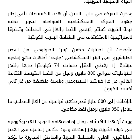
المياه الإقليمية الكويتية.
وذكرت الشركة في بيان، الاثنين، أن هذه الاكتشافات تأتي إطار
جهود الشركة الاستكشافية المتواصلة لتعزيز مكانة
دولة الكويت كمنتج رئيسي للنفط والغاز في المنطقة وتحقيقا
لاستراتيجية الاستكشاف في المنطقة البحرية الكويتية.
وأوضحت أن اختبارات مكمن "زبير" الجيولوجي من العصر
الطباشيري في البئر الاستكشافي "جليعة" أظهرت نتائج إنتاجية
مبشرة، إذ يغطي الحقل مساحة 74 كيلومترا مربعا وتقدر
احتياطياته بحوالي 800 مليون برميل من النفط المتوسط الكثافة
الخالي من غاز كبريتيد الهيدروجين وبنسبة منخفضة من غاز ثاني
أكسيد الكربون.
بالإضافة إلى 600 مليار قدم مكعب قياسية من الغاز المصاحب ما
يعادل 950 مليون برميل نفط مكافئ.
وبينت أن هذا الاكتشاف يمثل إضافة هامه للموارد الهيدروكربونية
في دولة الكويت ويعزز إمكانات وجود مكامن إضافية في العصر
الطباشيري العلوي بالمنطقة البحرية والمناطق المجاورة ما يؤكد