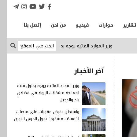
تـقارير
حـوارات
فيديـو
من نحن
إتصل بنا
وزير الموارد المائية يوجه بحلول فنية لمعالجة مشكلات الإرواء ف
آخر الأخـبـار
وزير الموارد المائية يوجه بحلول فنية
لمعالجة مشكلات الإرواء في قضاءي
بلد والدجيل
واشنطن تفرض عقوبات على منصات
لـ"عملات مشفرة" تمول الحرس الثوري