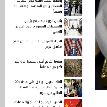
إسبانيا تفكك شبكة كبرى لتهريب
المهاجرين عبر المتوسط وتعتقل 78
شخصاً
رئيس الوزراء يبحث مع رئيس
الاستخبارات السعودي تعزيز التعاون
الأمني
الخزانة الامريكية: اتفاق محتمل لفتح
مضيق هرمز
فرنسا تتوقع أدنى محصول ذرة منذ
أكثر من 40 عاماً
البنك الدولي يوافق على منحة بـ100
مليون دولار لدعم تحديث القطاع
المالي في سوريا
الصين تفرض إجراءات تجارية مضادة