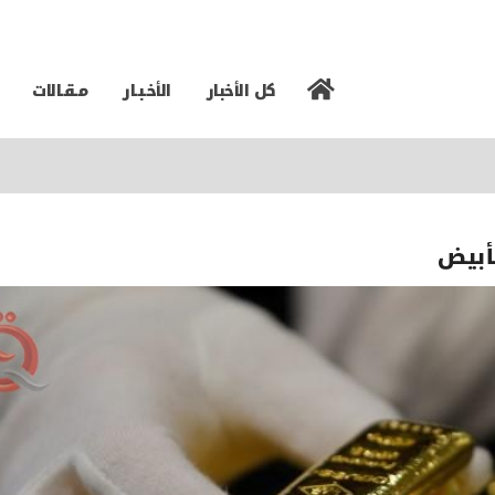
كل الأخبار
الأخـبـار
مـقـالات
لأبيض