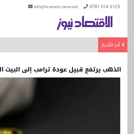
info@economy-news.net
0781 014 6125
آخر الأخـبـار
الذهب يرتفع قبيل عودة ترامب إلى البيت ا