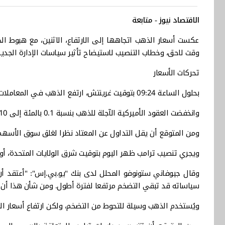
الاقتصاد نيوز - متابعة
عكست أسعار الذهب اتجاهها إلى الارتفاع، الاثنين، مع هبوط ال
وقت لاحق، وخطاب التنصيب لاستيضاح تأثير سياسات الإدارة الجديد
تحركات الأسعار
بحلول الساعة 09:24 بتوقيت غرينتش، ارتفع الذهب في المعاملات الفورية بنسبة 0.1 بالمئة إلى 2704.85 دولارا للأونصة.
وانخفضت العقود الأميركية الآجلة للذهب بنسبة 0.1 بالمئة إلى 2747.10 دولارا للأونصة.
ومن المتوقع أن يقل التداول عن المعتاد نظرا لغلق سوق الأسهم ال
ويجري تنصيب ترامب ظهر اليوم بتوقيت شرق الولايات المتحدة، أو 17:00 بتوقيت غرينتش
وقال جيوفاني ستونوفو المحلل لدى بنك "يو.بي.إس": "أعتقد 
سياساته قد تبقي التضخم مرتفعا لفترة أطول. ومن شأن هذا أن 
ويُستخدم الذهب وسيلة للتحوط من التضخم، ولكن ارتفاع أسعار الف