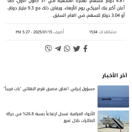
4.81 دولار للسهم، للفترة المنتهية في 31 كانون الاول، كما
أعلن أكبر بنك أميركي يوم الأربعاء. ويقارن ذلك مع 9.3 مليار دولار،
أو 3.04 دولار للسهم، في العام السابق.
مشاهدات
أضيف
2025/01/15 - 5:27 PM
1534
آخر الأخـبـار
مسؤول إيراني: اتفاق مضيق هرمز النهائي "بات قريباً"
الأجواء العراقية تسجل ارتفاعاً بنسبة 26.8% في حركة
الطائرات خلال تموز