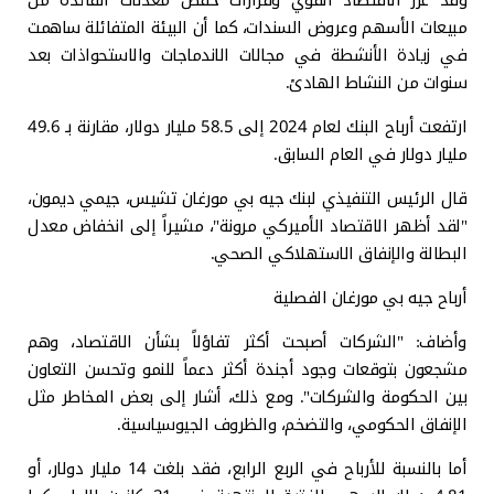
وقد عزز الاقتصاد القوي وقرارات خفض معدلات الفائدة من
مبيعات الأسهم وعروض السندات، كما أن البيئة المتفائلة ساهمت
في زيادة الأنشطة في مجالات الاندماجات والاستحواذات بعد
سنوات من النشاط الهادئ.
ارتفعت أرباح البنك لعام 2024 إلى 58.5 مليار دولار، مقارنة بـ 49.6
مليار دولار في العام السابق.
قال الرئيس التنفيذي لبنك جيه بي مورغان تشيس، جيمي ديمون،
"لقد أظهر الاقتصاد الأميركي مرونة"، مشيراً إلى انخفاض معدل
البطالة والإنفاق الاستهلاكي الصحي.
أرباح جيه بي مورغان الفصلية
وأضاف: "الشركات أصبحت أكثر تفاؤلاً بشأن الاقتصاد، وهم
مشجعون بتوقعات وجود أجندة أكثر دعماً للنمو وتحسن التعاون
بين الحكومة والشركات". ومع ذلك، أشار إلى بعض المخاطر مثل
الإنفاق الحكومي، والتضخم، والظروف الجيوسياسية.
أما بالنسبة للأرباح في الربع الرابع، فقد بلغت 14 مليار دولار، أو