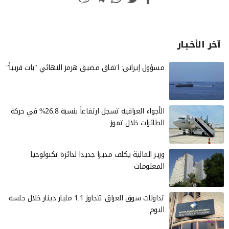
آخر الأخـبـار
مسؤول إيراني: اتفاق مضيق هرمز النهائي "بات قريباً"
الأجواء العراقية تسجل ارتفاعاً بنسبة 26.8% في حركة
الطائرات خلال تموز
وزير المالية يكلف مديرا جديدا لدائرة تكنولوجيا
المعلومات
تداولات سوق العراق تتجاوز 1.1 مليار دينار خلال جلسة
اليوم