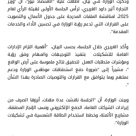
وذكرت الوزارة في بيان، اطلعت عليه "الاقتصاد نيوز"، أن "وزير
التجارة أثير داود الغريري، ترأس الجلسة الأولى لهيئة الرأي لعام
2025، لمناقشة الملفات المدرجة على جدول الأعمال، والتصويت
على القرارات التي تدعم رؤية الوزارة في تحسين الأداء والخدمات
المقدمة".
وأكد الغريري خلال الجلسة، بحسب البيان، "أهمية التزام الإدارات
العامة للتشكيلات بتنفيذ التوجيهات والمهام وفق رؤية
ومؤشرات متطلبات العمل لتحقيق نتائج ملموسة على أرض الواقع
"، مشيراً إلى "ضرورة دفع استحقاقات موظفي الوزارة ودعم
عملهم وبما يتوافق مع القرارات والتوصيات الصادرة بهذا الشأن
".
وبينت الوزارة، أن "الجلسة ناقشت عدة ملفات، أبرزها الصرف من
إيرادات الشركات العامة، الدفع الإلكتروني ونسب الإنجاز المحققة،
مشاريع الأتمتة، وخطط استخدام الطاقة الشمسية في تشكيلات
الوزارة".