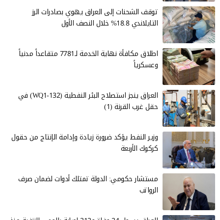
توقف الشحنات إلى العراق يهوي بصادرات الرز
التايلاندي 18.8% خلال النصف الأول
اطلاق مكافأة نهاية الخدمة لـ7781 متقاعداً مدنياً
وعسكرياً
العراق ينجز استصلاح البئر النفطية (WQ1-132) في
حقل غرب القرنة (1)
وزير النفط يؤكد ضرورة زيادة وإدامة الإنتاج من حقول
كركوك الأربعة
مستشار حكومي: الدولة تمتلك أدوات لضمان صرف
الرواتب