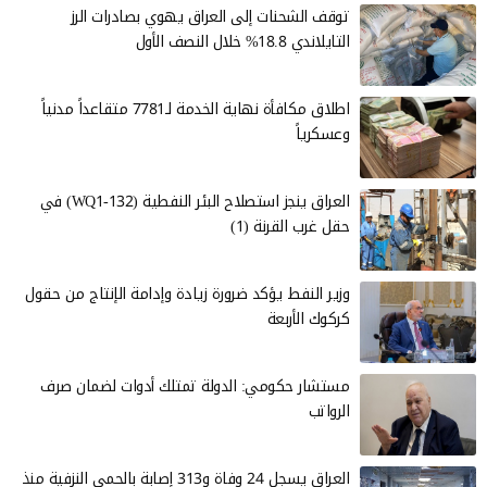
توقف الشحنات إلى العراق يهوي بصادرات الرز
التايلاندي 18.8% خلال النصف الأول
اطلاق مكافأة نهاية الخدمة لـ7781 متقاعداً مدنياً
وعسكرياً
العراق ينجز استصلاح البئر النفطية (WQ1-132) في
حقل غرب القرنة (1)
وزير النفط يؤكد ضرورة زيادة وإدامة الإنتاج من حقول
كركوك الأربعة
مستشار حكومي: الدولة تمتلك أدوات لضمان صرف
الرواتب
العراق يسجل 24 وفاة و313 إصابة بالحمى النزفية منذ