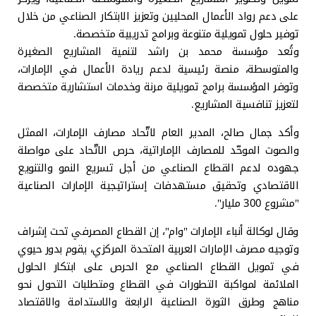
على دعم رواد الأعمال المحليين وتعزيز الابتكار الصناعي من خلال
توفير حلول تمويلية متنوعة وبرامج تدريبية متخصصة.
وتُعد مؤسسة محمد بن راشد لتنمية المشاريع الصغيرة
والمتوسطة، منصة رئيسية لدعم ريادة الأعمال في الإمارات،
وتوفر المؤسسة برامج تمويلية مرنة وخدمات استشارية متخصصة
لتعزيز تنافسية المشاريع.
وأكد جمال صالح، المدير العام لاتّحاد مصارف الإمارات، الممثل
والصوت الموحّد للمصارف الإماراتية، حرص الاتّحاد على مواصلة
جهوده لدعم القطاع الصناعي من أجل تسريع النمو والتنويع
الاقتصادي وتحقيق مستهدفات إستراتيجية الإمارات الصناعية
"مشروع 300 مليار".
وقال لوكالة أنباء الإمارات "وام"، إن القطاع المصرفي تحت إشراف
وتوجيه مصرف الإمارات العربية المتحدة المركزي، يقوم بدور حيوي
في تمويل القطاع الصناعي مع الحرص على ابتكار الحلول
الملائمة لمواكبة التطورات في القطاع ومتطلبات التحول نحو
مناهج وطرق الثورة الصناعية الرابعة والاستدامة والاقتصاد