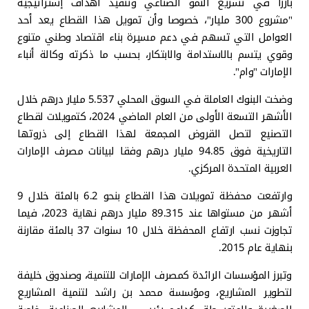
بارزا في تسريع النمو الصناعي وتنفيذ أهداف إستراتيجية
"مشروع 300 مليار"، خصوصا وأن تمويل هذا القطاع يعد أحد
العوامل التي تسهم في دعم مسيرة بناء اقتصاد وطني متنوع
وقوي يتسم بالاستدامة والابتكار، بحسب ما ذكرته وكالة أنباء
الإمارات "وام".
وضخت البنوك العاملة في السوق المحلي 5.537 مليار درهم خلال
الأشهر التسعة الأولى من العام الماضي 2024، كتمويلات لقطاع
التصنيع لتصل القروض المجمعة لهذا القطاع إلى ذروتها
التاريخية فوق 94.85 مليار درهم وفقا لبيانات مصرف الإمارات
العربية المتحدة المركزي.
وارتفعت محفظة تمويلات هذا القطاع بنحو 6.2 بالمئة خلال 9
أشهر من مستواها عند 89.315 مليار درهم نهاية 2023، فيما
تجاوزت نسب ارتفاع المحفظة خلال 10 سنوات 37 بالمئة مقارنة
بنهاية عام 2015.
وتبرز المؤسسات الرائدة كمصرف الإمارات للتنمية، وصندوق خليفة
لتطوير المشاريع، ومؤسسة محمد بن راشد لتنمية المشاريع