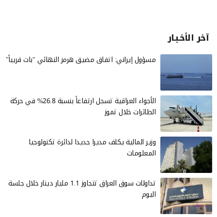
آخر الأخـبـار
مسؤول إيراني: اتفاق مضيق هرمز النهائي "بات قريباً"
الأجواء العراقية تسجل ارتفاعاً بنسبة 26.8% في حركة
الطائرات خلال تموز
وزير المالية يكلف مديرا جديدا لدائرة تكنولوجيا
المعلومات
تداولات سوق العراق تتجاوز 1.1 مليار دينار خلال جلسة
اليوم