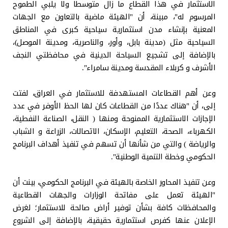
الاستثمار في هذا القطاع ما زال متوسطا ولا يلبي الطموح
المرسوم له"، مبينة، أن "الهيئة ماضية بالتعاون مع الجهات
المعنية بإنشاء مدن استثمارية سياحية كبرى في المناطق
السياحية مثل (مدينة بابل، وأور، والناصرية، ومدينة الموصل)،
بالإضافة إلى تشجيع السياحة الدينية في محافظتي النجف
الأشرف و كربلاء المقدسة ومدينة سامراء".
وعن أهم القطاعات المستهدفة للاستثمار في العراق، لفتت
إلى، أن "هناك عددًا من القطاعات كان لها الحظ الأوفر في عدد
الإجازات الاستثمارية الممنوحة ومنها ( النقل، الصناعة النفطية،
الكهرباء، الصحة، التعليم، الإسكان، الاتصالات، الزراعة و الشباب
والرياضة ) والتي من شأنها أن تسهم في تنفيذ أهداف البرنامج
الحكومي وخطة التنمية الوطنية".
وعن تنفيذ المحاور الخاصة بالهيئة في البرنامج الحكومي، بينت أن
"الهيئة تعمل على مفاتحة الوزارات والجهات القطاعية
والمحافظات كافة بشأن توفير أراض صالحة للاستثمار؛ لغرض
الإعلان عنها كفرص استثمارية حقيقية، بالإضافة إلى الشروع