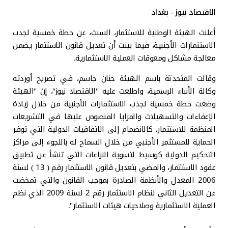
الاقتصاد نيوز - بغداد
أعلنت الهيئة الوطنية للاستثمار، السبت، عن خطة خمسية لجذب
الاستثمارات الأجنبية، فيما بينت أن تعديل قانون الاستثمار يضمن
معالجة مشاكل ومعوقات العملية الاستثمارية.
وقالت المتحدثة باسم الهيئة حنان جاسم، في تصريح أوردته
وكالة الأنباء الرسمية، واطلعت عليه "الاقتصاد نيوز"، إن "الهيئة
وضعت خطة خمسية لجذب الاستثمارات الأجنبية من خلال زيادة
الإعفاءات والتسهيلات والمزايا المنصوص عليها في التشريعات
المنظمة للاستثمار، كالانضمام إلى الاتفاقيات الدولية التي توفر
الحماية للمستثمر الأجنبي من خلال السماح له باللجوء إلى مراكز
التحكيم الدولية كوسيط لتسوية النزاعات التي تنشأ عن تطبيق
عقود الاستثمار، والمضي بتعديل قانون الاستثمار رقم ( 13 ) لسنة
2006 المعدل والأنظمة الصادرة بموجب القانون والتي تمخضت
عن التعديل الثاني لنظام الاستثمار رقم 2 لسنة 2009 الذي نظم
العملية الاستثمارية وصلاحيات هيئات الاستثمار".