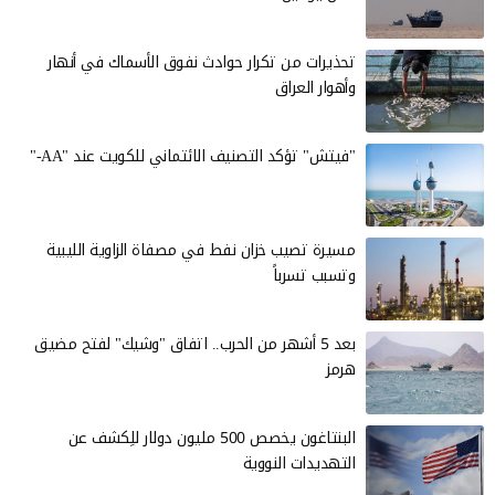
تحذيرات من تكرار حوادث نفوق الأسماك في أنهار
وأهوار العراق
"فيتش" تؤكد التصنيف الائتماني للكويت عند "AA-"
مسيرة تصيب خزان نفط في مصفاة الزاوية الليبية
وتسبب تسرباً
بعد 5 أشهر من الحرب.. اتفاق "وشيك" لفتح مضيق
هرمز
البنتاغون يخصص 500 مليون دولار للِكشف عن
التهديدات النووية