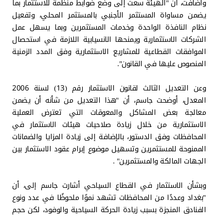
وأضافت، أن "الهيئة سعت إلى وضع ضوابط منظمة للاستثمار بما
يضمن مساواة المستثمر الأجنبي بالمستثمر المحلي، وتفعيل
نظام النافذة الواحدة وخدمات المستثمرين وبما يسهل عمل
الشركات الاستثمارية ويمنحها الانسيابية اللازمة في استحصال
الموافقات القطاعية للمشاريع الاستثمارية وفق المدد الزمنية
المنصوص عليها في القانون".
وعن التعديل الثالث لقانون الاستثمار رقم (13) لسنة 2006
المعدل، أوضحت جاسم، أن "هذا التعديل من شأنه أن يضمن
معالجة بعض المشاكل والمعوقات التي تعترض العملية
الاستثمارية من خلال زيادة صلاحيات هيئات الاستثمار في
المحافظات وفق الدستور، بالإضافة إلى زيادة المزايا والضمانات
الممنوحة للمستثمرين وتسهيل موضوع إبرام عقود الاستثمار بين
الجهات المالكة والمستثمرين" .
وبشأن الاستثمار في القطاع السياحي أشارت جاسم إلى، أن
"بغداد وعددًا من المحافظات تشهد نموًا ملحوظًا في عدد ونوع
الفنادق المنجزة بسبب زيادة الحركة السياحية والوفود، لكن حجم