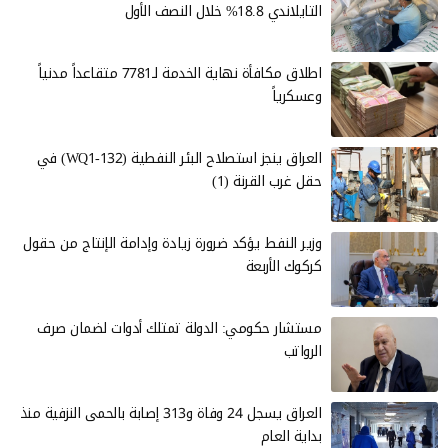
التايلاندي 18.8% خلال النصف الأول
اطلاق مكافأة نهاية الخدمة لـ7781 متقاعداً مدنياً
وعسكرياً
العراق ينجز استصلاح البئر النفطية (WQ1-132) في
حقل غرب القرنة (1)
وزير النفط يؤكد ضرورة زيادة وإدامة الإنتاج من حقول
كركوك الأربعة
مستشار حكومي: الدولة تمتلك أدوات لضمان صرف
الرواتب
العراق يسجل 24 وفاة و313 إصابة بالحمى النزفية منذ
بداية العام