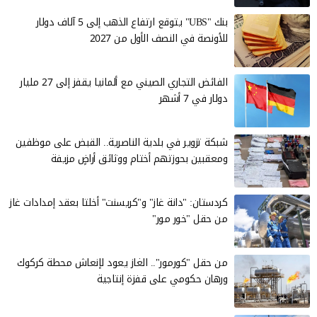
بنك "UBS" يتوقع ارتفاع الذهب إلى 5 آلاف دولار
للأونصة في النصف الأول من 2027
الفائض التجاري الصيني مع ألمانيا يقفز إلى 27 مليار
دولار في 7 أشهر
شبكة تزوير في بلدية الناصرية.. القبض على موظفين
ومعقبين بحوزتهم أختام ووثائق أراضٍ مزيفة
كردستان: "دانة غاز" و"كريسنت" أخلتا بعقد إمدادات غاز
من حقل "خور مور"
من حقل "كورمور".. الغاز يعود لإنعاش محطة كركوك
ورهان حكومي على قفزة إنتاجية