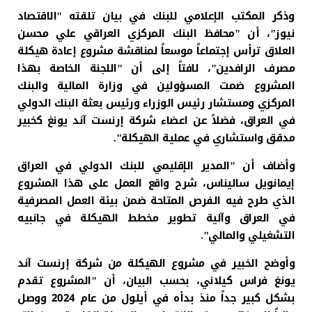
وذكر المكتب الإعلامي للبنك في بيان تلقته "الاقتصاد
نيوز"، أن "محافظ البنك المركزي العراقي علي محسن
العلاق ترأس إجتماعاً موسعاً لمناقشة مشروع إعادة هيكلة
مصرف الرافدين"، لافتاً إلى أن "اللجنة الخاصة بهذا
المشروع ضمت المسؤولين في وزارة المالية والبنك
المركزي ومستشار رئيس الوزراء ورئيس بعثة البنك الدولي
في العراق، فضلاً عن اعضاء شركة إرنست آند يونغ كخبير
مدقق واستشاري في عملية الهيكلة".
وأضاف أن "المدير الإقليمي للبنك الدولي في العراق
إيمانويل ساليناس، شرح واقع العمل على هذا المشروع
الذي طرح فيه الفرص المتاحة ضمن بيئة العمل المصرفية
في العراق وآلية تطوير مخطط الهيكلة في جانبيه
التشغيلي والمالي".
وأوضح الخبير في مشروع الهيكلة من شركة إرنست آند
يونغ فراس كيلاني، بحسب البيان، أن "المشروع تقدم
بشكل كبير جداً منذ بدأه في أيلول من عام 2024 ووصل