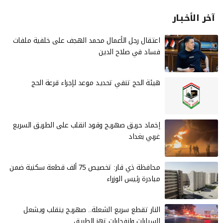
آخر الأخـبـار
‏اعتقال رجل الأعمال محمد الهجف على خلفية ملفات
فساد في صلاح الدين
هيئة الحج تنفي تحديد موعد لإجراء قرعة الحج
إخماد حريق صهريج وقود انقلب على الطريق السريع
غربي بغداد
محافظة ذي قار: تخصيص 75 ألف قطعة سكنية ضمن
مبادرة رئيس الوزراء
النار تقطع سريع الشعلة.. صهريج ينقلب ويشعل
السيارات وانفجارات تهز الطريق