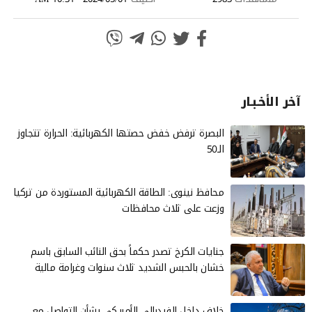
آخر الأخـبـار
البصرة ترفض خفض حصتها الكهربائية: الحرارة تتجاوز
الـ50
محافظ نينوى: الطاقة الكهربائية المستوردة من تركيا
وزعت على ثلاث محافظات
جنايات الكرخ تصدر حكماً بحق النائب السابق باسم
خشان بالحبس الشديد ثلاث سنوات وغرامة مالية
خلاف داخل الفيدرالي الأمريكي بشأن التواصل مع