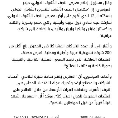
وقال مسؤول إعلام معرض النجف الأشرف الدولي، حيدر
الموسوي: إن "مهرجان النجف الأشرف للتسوق الشامل الدولي
بنسخته الـ 12 الذي أقيم على أرض معرض النجف الأشرف الدولي،
شاركت فيه ثماني دول عربية وأجنبية وهي ،مصر وسوريا والهند
وباكستان ولبنان وتركيا وإيران والأردن، بالإضافة إلى شركات
عراقية".
وأشار إلى، أن "عدد الشركات المشاركة في المعرض بلغ أكثر من
200 شركة تسويقية عربية وأجنبية ومحلية، تعرض مختلف
المنتجات السلعية التي ترفد السوق المحلية العراقية والنجفية
بصورة خاصة بمختلف البضائع".
وأضاف الموسوي، أن "المعرض يعتبر ساحة كبيرة لتلاقي أصحاب
الشركات والمصانع لرفد وتحريك عجلة الاقتصاد المحلي في
النجف الأشرف ومنطقة الفرات الأوسط، من خلال الاطلاع على
المنتجات المتنوعة للدول المشاركة"، مؤكداً أن "المهرجان شهد
إقبالاً كبيراً من قبل المواطنين للتبضع".
مشاهدات
أضيف
2024/05/01 - 10:31 AM
2983