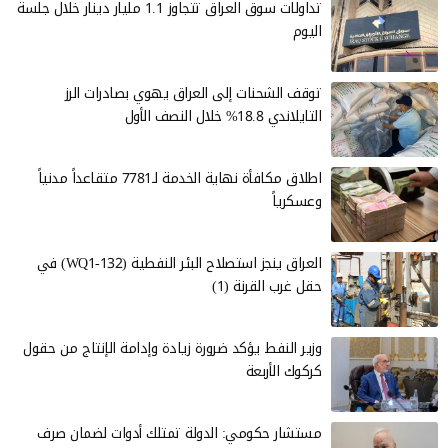
تداولات سوق العراق تتجاوز 1.1 مليار دينار خلال جلسة
اليوم
توقف الشحنات إلى العراق يهوي بصادرات الرز
التايلاندي 18.8% خلال النصف الأول
اطلاق مكافأة نهاية الخدمة لـ7781 متقاعداً مدنياً
وعسكرياً
العراق ينجز استصلاح البئر النفطية (WQ1-132) في
حقل غرب القرنة (1)
وزير النفط يؤكد ضرورة زيادة وإدامة الإنتاج من حقول
كركوك الأربعة
مستشار حكومي: الدولة تمتلك أدوات لضمان صرف