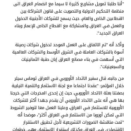
"أننا طلبنا تمويل مشاريع كثيرة لا سيما مع انضمام العراق الى
منظمة التحكيم الدولية والتصويت على قانون الشراكة بين
القطاعين الخاص والعام، حيث يسمح للشركات الأجنبية الدخول
والعمل في العراق والمشاركة مع القطاع الخاص للإعمار وبناء
العراق الجديد".
وأكد أنه "تم الاتفاق على العمل الموحد لدخول شركات رصينة
أسوة بالشركات العاملة في الشرق الأوسط والشركات العالمية
التي أسهمت في بناء مصانع العراق إبان حقبة الثمانينيات
والسبعينيات".
من جانبه، قال سفير الاتحاد الأوروبي في العراق توماس سيلر
خلال المؤتمر: "عقدنا اجتماعا مع لجنة الاستثمار والتنمية النيابية
بصفتنا بعثة الاتحاد الأوروبي، حيث إن إحدى المخرجات التي خرجنا
بها هي أنه على الاتحاد الأوروبي أن يقدم جهدا أكثر للشركات
الأوروبية للاستثمار في العراق، وعلينا العمل معا لتوفير الشروط
التي تمكن أوروبا من الاستثمار في العراق أكثر"، موضحا أنه
"تمت مناقشة الضرورات التشريعية لأجل تحقيق الاستقرار
الاقتصادي في العراق وكذلك استقرار الاستثمار، وهي خطوات