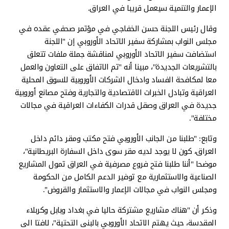
الإعمار والتنمية سيعمل قريبا في العراق.
وقال رئيس اللجنة حسن الخفاجي في مؤتمر صحفي عقده في
مجلس النواب بمشاركة سفير الاتحاد الأوروبي إن "اللجنة
استضافت سفير الاتحاد الأوروبي لمناقشة جملة ملفات تتعلق
بالتشريعات الجديدة"، مبينا أنه "تم الاتفاق على التعاون والعمل
معا لمكافحة الفساد وادخال الشركات الأوروبية للسوق المحلية
العراقية وتبادل الخبرات الاقتصادية والتجارية وفتح مصانع أوروبية
جديدة في العراق وصقل قدرات الكفاءات العراقية في مجالات
مختلفة".
وتابع: "طلبنا من الجانب الأوروبي فتح مكتب ومقر دائم داخل
العراق، كون لا يوجد لديه مقر سوى داخل السفارة البريطانية"،
موضحا "أننا طلبنا فتح فروع مصرفية في العراق تمول المشاريع
الصناعية والاستثمارية مع توفير الدعم الكامل من الحكومة
ومجلس النواب في مجالات الإعمار والاستثمار والقروض".
وذكر أن "هناك مشاريع مشتركة حاليا في بغداد وبابل وكربلاء
المقدسة، حيث يهتم الاتحاد الأوروبي بالبنى التحتية"، لافتا الى