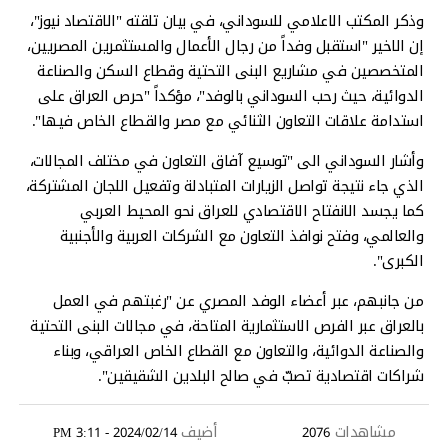
وذكر المكتب الاعلامي للسوداني، في بيان تلقته "الاقتصاد نيوز"،
إن الاخير "استقبل وفداً من رجال الأعمال والمستثمرين المصريين،
المتخصصين في مشاريع البنى التحتية وقطاع السكن والصناعة
الدوائية، حيث رحب السوداني بالوفد"، مؤكداً "حرص العراق على
استدامة علاقات التعاون الثنائي مع مصر والقطاع الخاص فيها".
وأشار السوداني الى "توسيع آفاق التعاون في مختلف المجالات،
الذي جاء نتيجة تواصل الزيارات المتبادلة وتفعيل اللجان المشتركة،
كما يجسد الانفتاح الاقتصادي للعراق نحو المحيط العربي
والعالمي، وفتح نوافذ التعاون مع الشركات العربية والأجنبية
الكبرى".
من جانبهم، عبر أعضاء الوفد المصري عن "رغبتهم في العمل
بالعراق عبر الفرص الاستثمارية المتاحة، في مجالات البنى التحتية
والصناعة الدوائية، والتعاون مع القطاع الخاص العراقي، وبناء
شراكات اقتصادية تصبّ في صالح البلدين الشقيقين".
مشاهدات
أضيف
2024/02/14 - 3:11 PM
2076