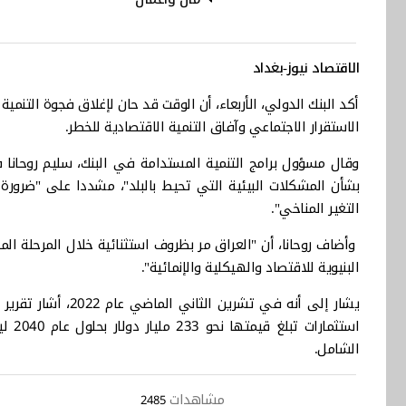
الاقتصاد نيوز-بغداد
أكد البنك الدولي، الأربعاء، أن الوقت قد حان لإغلاق فجوة التنمي
الاستقرار الاجتماعي وآفاق التنمية الاقتصادية للخطر.
وقال مسؤول برامج التنمية المستدامة في البنك، سليم روحانا ف
بشأن المشكلات البيئية التي تحيط بالبلد"، مشددا على "ضرورة 
التغير المناخي".
وأضاف روحانا، أن "العراق مر بظروف استثنائية خلال المرحلة الماضي
البنيوية للاقتصاد والهيكلية والإنمائية".
يشار إلى أنه في تش
استث
الشامل.
مشاهدات
2485