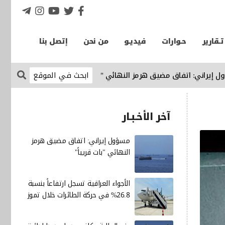
تـقارير
حـوارات
فيديـو
من نحن
إتصل بنا
ني: اتفاق مضيق هرمز النهائي "بات قريباً"
الإقتصاد نيوز
الأجواء العراقية 
آخر الأخـبـار
مسؤول إيراني: اتفاق مضيق هرمز
النهائي "بات قريباً"
الأجواء العراقية تسجل ارتفاعاً بنسبة
26.8% في حركة الطائرات خلال تموز