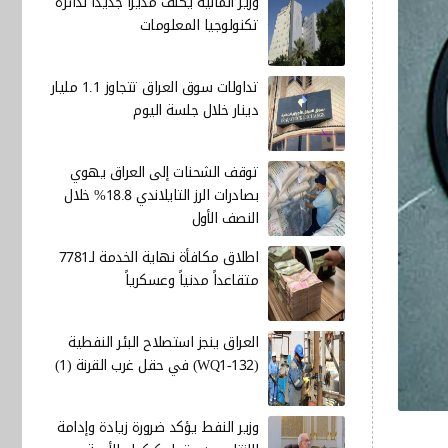
وزير المالية يكلف مديرا جديدا لدائرة
تكنولوجيا المعلومات
تداولات سوق العراق تتجاوز 1.1 مليار
دينار خلال جلسة اليوم
توقف الشحنات إلى العراق يهوي
بصادرات الرز التايلاندي 18.8% خلال
النصف الأول
اطلاق مكافأة نهاية الخدمة لـ7781
متقاعداً مدنياً وعسكرياً
العراق ينجز استصلاح البئر النفطية
(WQ1-132) في حقل غرب القرنة (1)
وزير النفط يؤكد ضرورة زيادة وإدامة