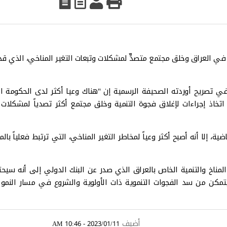
ة في العراق وخلق مجتمع متصدٍّ لمشكلات وتبعات التغير المناخي، الذي قد ي
ي تصريح أوردته الصحيفة الرسمية إن "هناك وعيا أكثر لدى الحكومة ال
اتخاذ إجراءات لإغلاق فجوة التنمية وخلق مجتمع أكثر تصدياً لمشكلات 
ة، إلا أنه أصبح أكثر وعياً لمخاطر التغير المناخي، التي ترتبط فعلياً با
رين الثاني الماضي عام 2022، أشار تقرير المناخ والتنمية الخاص بالعراق الذي صدر عن البنك الدولي إلى أنه 
مارات تبلغ قيمتها نحو 233 مليار دولار بحلول عام 2040 ليتمكن من سد الفجوات التنموية ذات الأولوية والشروع في مسار ا
أضيف
2023/01/11 - 10:46 AM