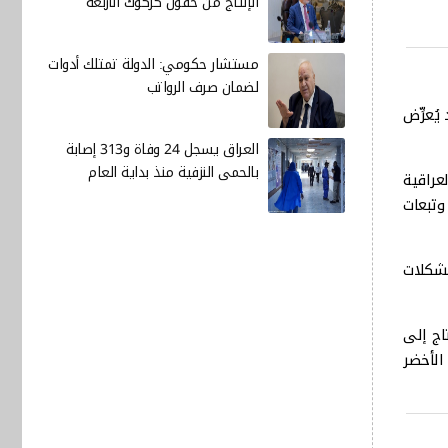
الإنتاج من حقول كركوك الأربعة
مستشار حكومي: الدولة تمتلك أدوات
لضمان صرف الرواتب
ُعرِّض
العراق يسجل 24 وفاة و313 إصابة
بالحمى النزفية منذ بداية العام
عراقية
وتبعات
لمشكلات
سيحتاج إلى
لنمو الأخضر