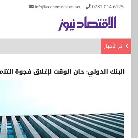
info@economy-news.net
0781 014 6125
آخر الأخـبـار
البنك الدولي: حان الوقت لإغلاق فجوة التنم