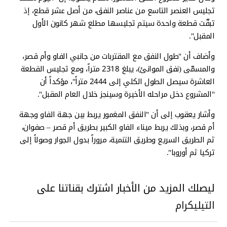
تجليس العنصر التاسع من عناصر النفق، من أصل عشر قطع، إذ
تبقّت قطعة واحدة سيتم تجليسها مطلع شهر كانون الأول
المقبل".
وأضاف أن "طول النفق مع المقتربات من جانبي الفاو وأم قصر،
والمسمّى (نفق الموانئ)، يبلغ 2318 متراً، ومع تجليس القطعة
العاشرة سيصل الطول الكلي إلى 2444 متراً"، مؤكداً أن
"المشروع دخل مراحله الأخيرة وسينجز خلال العام المقبل".
وأشار يعقوب إلى أن "النفق المغمور يربط بين جهة الفاو وجهة
أم قصر، وبذلك يربط ميناء الفاو الكبير بطريق أم قصر – صفوان،
ثم الطريق السريع وطريق التنمية، مروراً بدول الجوار وصولاً إلى
تركيا ثم أوروبا".
ليصلك المزيد من الأخبار اشترك بقناتنا على
التيليكرام