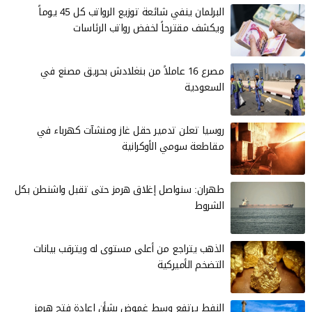
البرلمان ينفي شائعة توزيع الرواتب كل 45 يوماً
ويكشف مقترحاً لخفض رواتب الرئاسات
مصرع 16 عاملاً من بنغلادش بحريق مصنع في
السعودية
روسيا تعلن تدمير حقل غاز ومنشآت كهرباء في
مقاطعة سومي الأوكرانية
طهران: سنواصل إغلاق هرمز حتى تقبل واشنطن بكل
الشروط
الذهب يتراجع من أعلى مستوى له ويترقب بيانات
التضخم الأميركية
النفط يرتفع وسط غموض بشأن إعادة فتح هرمز