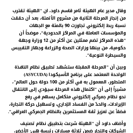
وقال مدير عام الهيئة ثامر قاسم داود، ان "الهيئة تقترب
من إنجاز المرحلة الثانية من مشروع الأتمتة، بعد أن حققت
نسبة ربط إلكتروني تجاوزت 90 بالمئة مع الجهات
والمؤسسات العاملة في المراكز الحدودية"، موضحاً أن
"هذه المراكز تضم ممثلين عن أكثر من 12 وزارة وجهة
حكومية، من بينها وزارات الصحة والزراعة وجهاز التقييس
والسيطرة النوعية".
وبين أن "المرحلة المقبلة ستشهد تطبيق نظام النافذة
الواحدة المعتمد على برنامج الأسيكودا (ASYCUDA)
المتطور، المعمول به في أكثر من 100 دولة حول العالم"،
مشيراً إلى أن "اكتمال هذه المرحلة سيؤدي إلى الانتقال
نحو نظام جمركي إلكتروني متكامل يسهم في رفع
الإيرادات، والحدّ من الفساد الإداري، وتسهيل حركة التجارة،
فضلاً عن تعزيز ثقة المستثمرين بالنظام الجمركي العراقي".
وأضاف داود أن "الهيئة شرعت بتطبيق نظام تصنيف
الشركات والتجار ضمن ثلاثة مسارات رئيسة هي: الأخضر،