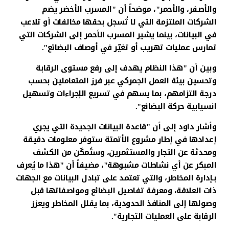
والأصفر، والأحمر"، موضحاً أن "المسرب الأخضر يضم
الشركات الملتزمة التي لا تُسجل بحقها مخالفات أو تلاعب
في البيانات، بينما يشير المسرب الأحمر إلى الشركات التي
تمارس عمليات تهريب أو تغيّر في أوصاف البضائع".
وبين أن "هذا النظام يهدف إلى رفع مستوى الرقابة
وتحسين بيئة العمل الجمركي عبر فرز المتعاملين بحسب
درجة التزامهم، بما يسهم في تسريع الإجراءات وتسهيل
انسيابية حركة البضائع".
وأشار داود إلى أن "قاعدة البيانات الجديدة التي يجري
إعدادها في إطار مشروع الأتمتة ستوفر معلومات دقيقة
ومحدثة عن التجار والمستثمرين، وستُمكّن من الكشف
المبكر عن أي نشاطات مشبوهة"، مضيفاً أن "هذا ما يُعرف
بـإدارة المخاطر، والتي تعتمد على تبادل البيانات مع الجهات
ذات العلاقة، ومعرفة تفاصيل البضائع ومواصفاتها قبل
وصولها إلى المنافذ الحدودية، بما يقلل المخاطر ويعزز
الرقابة على العمليات التجارية".