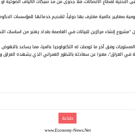
 البنى التحتية لقطاع الاتصالات، فلا جدوى من مد شبكات الألياف الضوئية أ
ومية بمعايير عالمية معترف بها دولياً، لتقديم خدماتها للمؤسسات الحكو
ن "مشروع إنشاء مركزين للبيانات في العاصمة بغداد يعتبر من اساسات ا
المستويات وفق آخر ما توصلت له التكنولوجيا عالميا، مما يساعد بالنهوض 
كة في العراق"، معبرا عن سعادته بالتطور العمراني الذي يشهده العراق و
طباعة
www.Economy-News.Net