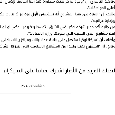
وتابعت الياسري، أن "وجود مراكز بيانات متطورة يُعد ركناً أساسياً لإكمال
أعلى المواصفات".
وبيّنت، أن "الميزة في هذا المشروع أنه سيؤسس لأول مرة مراكز بيانات حك
وبإدارة عراقية".
من جانبه أكد مدير شركة نوكيا في الشرق اﻷوسط وافريقيا روكي لوزانو ا
انجاز مشاريع البنى التحتية اللي تقودها وزارة الاتصالات".
وأضاف أن "شركة نوكيا ستعمل على بناء قاعدة بيانات ومراكز بيانات باعلى 
وتابع، أن "المشروع يعتبر واحدا من المشاريع الاساسية التي تنجزها الشر
ليصلك المزيد من الأخبار اشترك بقناتنا على
التيليكرام
مشاهدات
2536