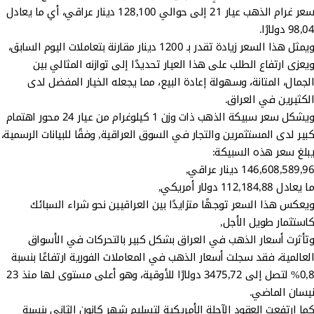
سعر غرام الذهب عيار 21 إلى حوالي 128,100 دينار عراقي، أي ما يعادل
98,04 دولارًا.
ويمثل هذا السعر زيادة تقدر بـ 1200 دينار مقارنة بتعاملات اليوم السابق،
ويعزى ارتفاع الطلب على هذا العيار تحديدًا إلى توازنه المثالي بين
الجمال، المتانة، وسهولة إعادة البيع، مما يجعله الخيار المفضل لدى
الكثيرين في العراق.
ويشكل سعر سبيكة الذهب ذات وزن 1 كيلوغرام من عيار 24 محور اهتمام
كبير لدى المستثمرين والتجار في السوق العراقية, وفقًا للبيانات الرسمية،
يبلغ سعر هذه السبيكة:
146,608,589,96 دينار عراقي,
ما يعادل 112,184,88 دولار أمريكي,
ويعكس هذا السعر توجهًا متزايدًا بين العراقيين نحو شراء السبائك
كاستثمار طويل الأجل,
وتأثرت أسعار الذهب في العراق بشكل كبير بالتحركات في الأسواق
العالمية، فقد سجلت أسعار الذهب في المعاملات الفورية ارتفاعًا بنسبة
0,8% لتصل إلى 3475,72 دولارًا للأوقية، وهو أعلى مستوى لها منذ 23
نيسان الماضي.
كما ارتفعت العقود الآجلة الأمريكية لتسليم شهر كانون الثاني بنسبة