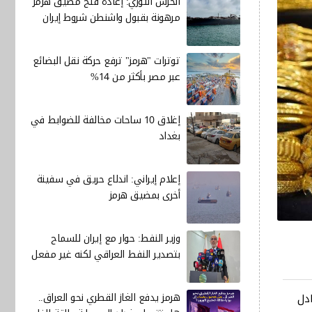
الحرس الثوري: إعادة فتح مضيق هرمز
مرهونة بقبول واشنطن شروط إيران
توترات "هرمز" ترفع حركة نقل البضائع
عبر مصر بأكثر من 14%
إغلاق 10 ساحات مخالفة للضوابط في
بغداد
إعلام إيراني: اندلاع حريق في سفينة
أخرى بمضيق هرمز
وزير النفط: حوار مع إيران للسماح
بتصدير النفط العراقي لكنه غير مفعل
هرمز يدفع الغاز القطري نحو العراق..
راقي، أي ما يعادل