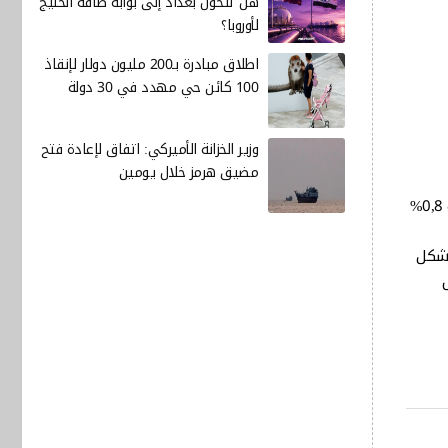
هل تتحول بغداد إلى بوابة طاقة الخليج
لأوروبا؟
اطلاق مبادرة بـ200 مليون دولار لإنقاذ
100 كائن حي مهدد في 30 دولة
وزير الخزانة الأميركي: اتفاق لإعادة فتح
مضيق هرمز خلال يومين
وتأثرت أسعار الذهب في العراق بشكل كبير بالتحركات في الأسواق العالمية، فقد سجلت أسعار الذهب في المعاملات الفورية ارتفاعًا بنسبة 0,8%
المي يعزى بشكل