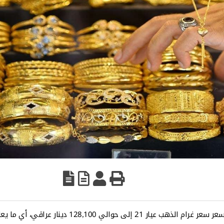
سجلت أسعار الذهب في الأسواق العراقية ارتفاعاً كبيراً، حيث بلغ سعر سعر غرام الذهب عيار 21 إلى حوالي 128,100 دينار ع