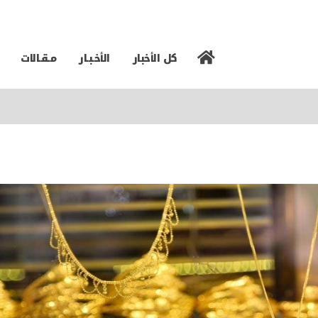
كل الأخبار
الأخـبـار
مـقـالات