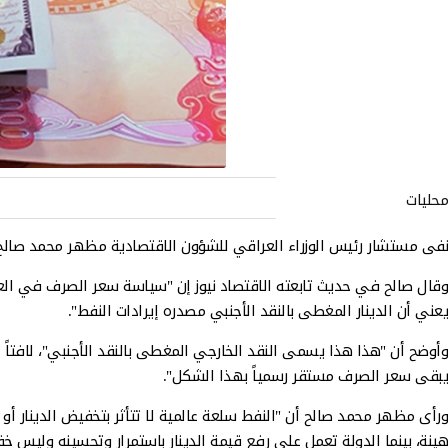
محليات
نفى مستشار رئيس الوزراء العراقي للشؤون الاقتصادية مظهر محمد صالح، 
وقال صالح في حديث تابعته الاقتصاد نيوز إن "سياسة سعر الصرف في العراق 
يعني أن الدينار المغطى بالنقد الأجنبي مصدره إيرادات النفط".
وأوضح أن "هذا هذا يسمى النقد الخارجي المغطى بالنقد الأجنبي"، لافتا
يبقى سعر الصرف مستقر رسمياً بهذا الشكل".
ورأى مظهر محمد صالح أن "النفط سلعة عالمية لا تتأثر بتخفيض الدينار أو
هينة، بينما الدولة تعمل على رفع قيمة الدينار باستمرار وتحسينه وليس خ