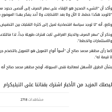
وأكد أن "الشيء الصحيح هو الإبقاء على سعر الصرف إلى أقصى حدود ممكنة، 
"لاتوجد هكذا خطط، لا الآن ولا بعد الانتخابات، ولا أحد يفكر بهذا المو
وتابع، أنه "لا توجد سياسة اقتصادية تميل إلى كثرة التقلبات بين التخفي
وذكر أن "سعر الصرف والدينار العراقي ثابت لفترات طويلة جداً، لذا فالتل
والاستثمارات والخطط".
كما رأى مظهر محمد صالح أن "أسوأ أنواع التمويل هو التمويل بالتضخم ج
لا قيمة له".
بشأن الطرق الأسهل لمعالجة نقص السيولة، أوضح مظهر محمد صالح أنه "ين
ليصلك المزيد من الأخبار اشترك بقناتنا على
التيليكرام
مشاهدات
2718