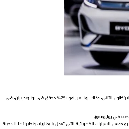
نمت مبيعات السيارات الكهربائية على مستوى العالم 21% في يوليو/تموز الماضي مقارنة بالشهر المقابل من السنة الماضية، وهو أبطأ معدل منذ يناير/كانون الثاني، وذلك نزولا من نمو بـ25% محقق في يونيو/حزيران، في
و موشن السيارات الكهربائية التي تعمل بالبطاريات ونظيراتها الهجينة