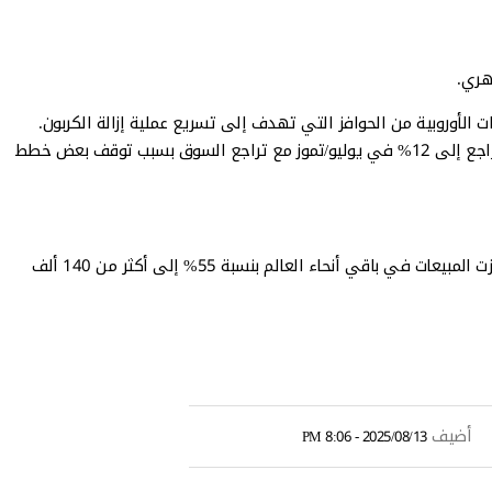
هري.
 الأوروبية من الحوافز التي تهدف إلى تسريع عملية إزالة الكربون.
وقال مدير البيانات في رو موشن، تشارلز ليستر، إن نمو مبيعات السيارات الكهربائية في الصين، الذي بلغ متوسطه 36% شهريا في النصف الأول، تراجع إلى 12% في يوليو/تموز مع تراجع السوق بسبب توقف بعض خطط
وارتفعت المبيعات الأوروبية بنسبة 48% إلى نحو 390 ألف مركبة، بينما ارتفعت مبيعات أميركا الشمالية بنسبة 10% إلى أكثر من 170 ألف مركبة، وقفزت المبيعات في باقي أنحاء العالم بنسبة 55% إلى أكثر من 140 ألف
أضيف
2025/08/13 - 8:06 PM