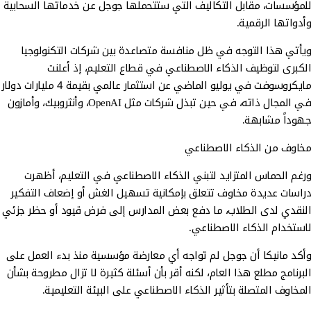
للمؤسسات، مقابل التكاليف التي ستتحملها جوجل عن خدماتها السحابية
وأدواتها الرقمية.
ويأتي هذا التوجه في ظل منافسة متصاعدة بين شركات التكنولوجيا
الكبرى لتوظيف الذكاء الاصطناعي في قطاع التعليم، إذ أعلنت
مايكروسوفت في يوليو الماضي عن استثمار عالمي بقيمة 4 مليارات دولار
في المجال ذاته، في حين تبذل شركات مثل OpenAI، وأنثروبيك، وأمازون
جهوداً مشابهة.
مخاوف من الذكاء الاصطناعي
ورغم الحماس المتزايد لتبني الذكاء الاصطناعي في التعليم، أظهرت
دراسات عديدة مخاوف تتعلق بإمكانية تسهيل الغش أو إضعاف التفكير
النقدي لدى الطلاب، ما دفع بعض المدارس إلى فرض قيود أو حظر جزئي
لاستخدام الذكاء الاصطناعي.
وأكد مانيكا أن جوجل لم تواجه أي معارضة مؤسسية منذ بدء العمل على
البرنامج مطلع هذا العام، لكنه أقر بأن أسئلة كثيرة لا تزال مطروحة بشأن
المخاوف المتصلة بتأثير الذكاء الاصطناعي على البيئة التعليمية.