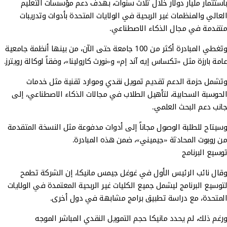
باستثمار مليار دولار خلال ثلاث سنوات، بهدف دعم مؤسسات التعليم
العالي والمنظمات غير الربحية في الولايات المتحدة بأدوات وتدريبات
متقدمة في مجال الذكاء الاصطناعي.
وتغطي المبادرة أكثر من 100 جامعة حتى الآن، من بينها أنظمة جامعية
عامة بارزة مثل «تكساس إيه آند إم» و«نورث كارولينا»، وفقاً لوكالة رويترز.
وتشمل حزمة الدعم تقديم تمويل نقدي وموارد تقنية مثل خدمات
الحوسبة السحابية، لتأهيل الطلاب في مجالات الذكاء الاصطناعي، إلى
جانب دعم البحث العلمي.
وسيتاح للطلبة الوصول مجاناً إلى أدوات مدفوعة مثل النسخة المتقدمة
من روبوت المحادثة «جيميني»، ضمن هذه المبادرة.
توسيع البرنامج
وقال نائب الرئيس الأول في غوغل جيمس مانيكا، إن الشركة تطمح
لتوسيع البرنامج ليشمل جميع الكليات غير الربحية المعتمدة في الولايات
المتحدة، مع دراسة تطبيق برامج مشابهة في دول أخرى.
ورغم ذلك، لم يحدد مانيكا حجم التمويل النقدي المباشر الموجه