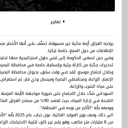
تقارير
يواجه العراق أزمة مائية غير مسبوقة، تصنّف على أنها الأخطر من
الإطلاقات من دول المنبع، خاصة تركيا.
وفي حين تسعى الحكومة إلى تبني حلول استراتيجية منها تحلية الم
تحذيرات جدّية من كارثة بيئية وإنسانية، خاصة في محافظة البصرة
وخلال اجتماع موسع، عُقد في وقت سابق، بديوان محافظة البصرة، 
الإعمار، الزراعة، ومحافظي البصرة وميسان وذي قار، تم استعراض أ
على مياه الشرب والزراعة.
السوداني شدّد خلال الاجتماع على ضرورة مواجهة الأزمة المزمنة "ب
الناجحة في إدارة المياه، حيث تعتم
ووصفه بأنه "الأكبر من نوعه في المنطقة".
الى ذلك، وصف و
من 8 مليارات متر مكعب، وهو رقم غير كافٍ لتلبية الاحتياجات الزراعية والسكانية، خاصة مع التوقعات بانخفاض الأمطار واستمرار الجفاف.