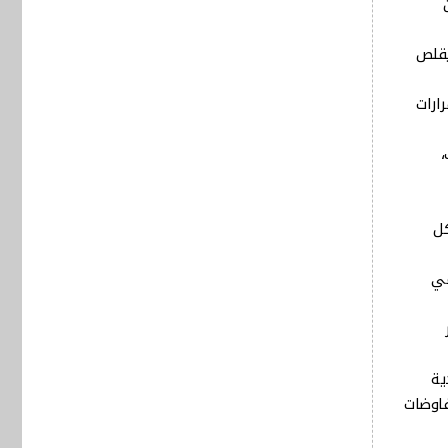
يقلص
ارات
،
كل
مي
ية
مفاوضات