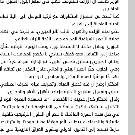
الوزير كشف أن الزراعة ستتوقف فعليًا في شهر أيلول المقبل، ما
الماضيين.
كما تحدث عن استمرار المشاورات مع تركيا للتوصل إلى "آلية تق
المياه الواصلة إلى العراق.
عضو لجنة الزراعة والأهوار، النائب ثائر الجبوري، لم يتردد في ات
حماية الأهوار العراقية المدرجة ضمن لائحة التراث العالمي.
الجبوري وخلال حديثه لـ"الاقتصاد نيوز"، وصف الوعود التركية بشأن إ
وداعيًا إلى التعامل معه كملف سيادي لا يخضع للمجاملات السيا
وطالب الجبوري بتشكيل مجلس أعلى دائم لإدارة المياه، بعيدًا عن
وفي الجنوب، حذّر الخبير البيئي والمائي عادل المختار من تفاقم 
تهديدًا مباشرًا لصحة السكان والمحاصيل الزراعية.
المختار أوضح أن قلة تدفق المياه، وتصريف مياه الصرف الصناعي 
فوري، وتفعيل مشاريع التحلية وإعادة تأهيل الأنهر والمجاري.
وقال المختار خلال حديثه لـ"الاقتصاد": "ما تشهده البصرة اليوم 
التخاذل، سنشهد انهيارًا شاملًا في المنظومة البيئية والحياتية".
في ظل هذه الصورة القاتمة، لا يبدو أن الحلول الترقيعية كافية
والبيئية والاجتماعية. يتطلب الأمر موقفًا وطنيًا موحدًا، واستراتي
حازمة تستند إلى القانون الدولي وحقوق العراق التاريخية في ميا