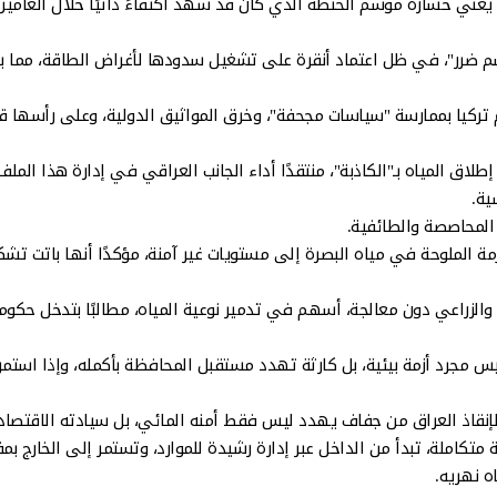
 يعني خسارة موسم الحنطة الذي كان قد شهد اكتفاءً ذاتيًا خلال العامين
اسم ضرر"، في ظل اعتماد أنقرة على تشغيل سدودها لأغراض الطاقة، مما 
هام تركيا بممارسة "سياسات مجحفة"، وخرق المواثيق الدولية، وعلى رأسها قر
طلاق المياه بـ"الكاذبة"، منتقدًا أداء الجانب العراقي في إدارة هذا الملف
سية.
 المحاصصة والطائفية.
أزمة الملوحة في مياه البصرة إلى مستويات غير آمنة، مؤكدًا أنها باتت تش
والزراعي دون معالجة، أسهم في تدمير نوعية المياه، مطالبًا بتدخل حكو
ليس مجرد أزمة بيئية، بل كارثة تهدد مستقبل المحافظة بأكمله، وإذا استمر
 لإنقاذ العراق من جفاف يهدد ليس فقط أمنه المائي، بل سيادته الاقتصاد
جية متكاملة، تبدأ من الداخل عبر إدارة رشيدة للموارد، وتستمر إلى الخارج ب
ه نهريه.