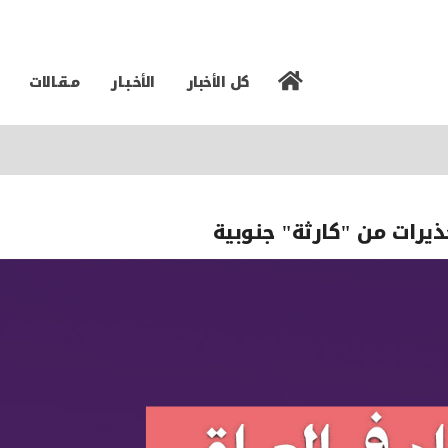
كل الأخبار
الأخـبـار
مـقـالات
حذيرات من "كارثة" جنوبية