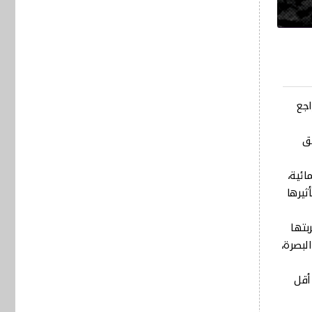
اجع
فق
ائية،
ثيرها
بتها
ي البصرة،
لى أقل