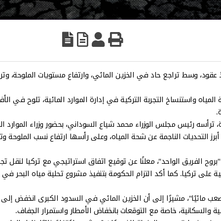
ذ عقود، وسط تراجع حاد في الخزين المائي، وارتفاع مستويات الملوحة، وتر
ياه واستنساخ التجربة التركية في إدارة الموارد المائية، تلوح في الأ
.
ترأسه رئيس مجلس الوزراء محمد شياع السوداني، بحضور وزراء الموارد الم
برز التحديات الناجمة عن شحة المياه، وعلى رأسها ارتفاع نسب الملوحة وتأ
روح الفريق الواحد"، معلنًا عن توقيع اتفاق استراتيجي مع تركيا لنقل تجر
د 90% من مصادر العراق المائية على تركيا. كما أكد التزام الحكومة بتنفيذ مشروع تحلية مياه البحر ف
زير الموارد المائية، عون ذياب، عام 2025 بأنه "الأصعب مائيًا"، مشيرًا إلى أن الخزين المائي في السدود الكبرى انخفض إ