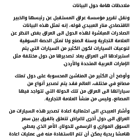
ملاحظات هامة حول البيانات
ونقل تقرير مؤسسة عراق المستقبل عن رئيسها والخبير
الاقتصادي منار العبيدي قوله، إنه تمثل هذه البيانات
الصادرات المباشرة لهذه الدول الى العراق بغض النظر عن
العلامة التجارية وسنة الصنع ولا تمثل الحصة السوقية
لنوعيات السيارات لكون الكثير من السيارات التي يتم
استيرادها الى العراق يعاد تصديرها من دول مختلفة مثل
الإمارات العربية المتحدة والأردن.
وأوضح أن الكثير من المناشئ المحسوبة على دول تملك
مصانع في مختلف، العالم فقد يتم تصدير أنواع من
سياراتها الى العراق من تلك الدولة التي تتواجد فيها
المصانع، وليس من منشأ العلامة التجارية.
وأشار العبيدي الى احتمالية اعادة تصدير هذه السيارات من
العراق الى دول أخرى لاغراض تتعلق بالفرق بين سعر
السوق الموازي و الرسمي للدولار، الأمر الذي يعطي
هامشا ربحية يمكن أن تتم الاستفادة منه في عمليات اعادة