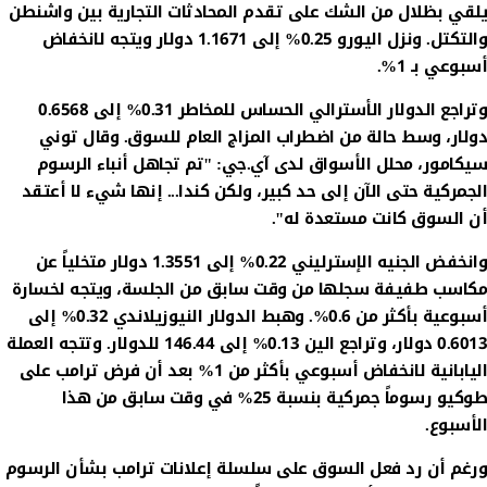
يلقي بظلال من الشك على تقدم المحادثات التجارية بين واشنطن
والتكتل. ونزل اليورو 0.25% إلى 1.1671 دولار ويتجه لانخفاض
أسبوعي بـ 1%.
وتراجع الدولار الأسترالي الحساس للمخاطر 0.31% إلى 0.6568
دولار، وسط حالة من اضطراب المزاج العام للسوق. وقال توني
سيكامور، محلل الأسواق لدى آي.جي: "تم تجاهل أنباء الرسوم
الجمركية حتى الآن إلى حد كبير، ولكن كندا... إنها شيء لا أعتقد
أن السوق كانت مستعدة له".
وانخفض الجنيه الإسترليني 0.22% إلى 1.3551 دولار متخلياً عن
مكاسب طفيفة سجلها من وقت سابق من الجلسة، ويتجه لخسارة
أسبوعية بأكثر من 0.6%. وهبط الدولار النيوزيلاندي 0.32% إلى
0.6013 دولار، وتراجع الين 0.13% إلى 146.44 للدولار. وتتجه العملة
اليابانية لانخفاض أسبوعي بأكثر من 1% بعد أن فرض ترامب على
طوكيو رسوماً جمركية بنسبة 25% في وقت سابق من هذا
الأسبوع.
ورغم أن رد فعل السوق على سلسلة إعلانات ترامب بشأن الرسوم