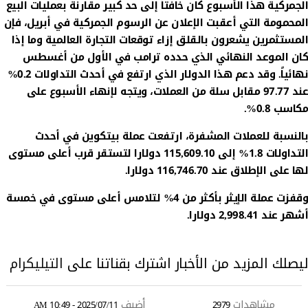
الجمركية هذا الأسبوع كان خافتاً إلى حد كبير مقارنة بعمليات البيع
المحمومة التي أعقبت الإعلان عن الرسوم الجمركية في أبريل، فإن
المستثمرين يشعرون بالقلق إزاء توقعات التجارة العالمية وما إذا
كان الموعد النهائي الذي حدده ترامب في الأول من أغسطس
نهائياً. وقد دعم هذا الدولار الذي ارتفع في أحدث التداولات 0.2%
عند 97.77 مقابل سلة من العملات، ويتجه لإنهاء الأسبوع على
مكاسب 0.8%.
بالنسبة للعملات المشفرة، ارتفعت عملة بيتكوين في أحدث
التداولات 1.8% إلى 115,609.10 دولارا لتستقر قرب أعلى مستوى
لها على الإطلاق عند 116,746.70 دولارا.
وقفزت عملة الإيثر بأكثر من 4% لتلامس أعلى مستوى في خمسة
أشهر عند 2,998.41 دولارا.
ليصلك المزيد من الأخبار اشترك بقناتنا على
التيليكرام
مشاهدات
أضيف
2025/07/11 - 10:49 AM
2979