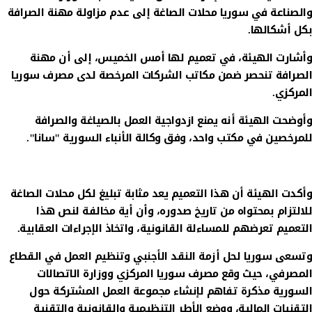
والصناعة في سوريا محلات الصاغة إلى عدم مزاولة مهنة الصرافة
بكل أشكالها.
وأشارت الهيئة، في تعميم لها أمس الخميس، إلى أن مهنة
الصرافة تنحصر ضمن مكاتب الشركات المرخصة لدى مصرف سوريا
المركزي.
وأوضحت الهيئة أنه يمنع ازدواجية العمل بالصياغة والصرافة
للمرخصين في مكتب واحد، وفق وكالة الأنباء السورية "سانا".
وأكدت الهيئة أن هذا التعميم يعد مثابة تبليغ لكل محلات الصاغة
للالتزام بمحتواه من تاريخ صدوره، وأن أية مخالفة لنص هذا
التعميم تعرضهم للمساءلة القانونية، واتخاذ الإجراءات العقابية.
وتسعى سوريا لحل أزمة النقد الأجنبي وتنظيم العمل في القطاع
المصرفي، حيث وقع مصرف سوريا المركزي ووزارة الاتصالات
السورية مذكرة تفاهم لإنشاء مجموعة العمل المشتركة حول
التقنيات المالية، ووضع الأطر التنظيمية والقانونية والتقنية