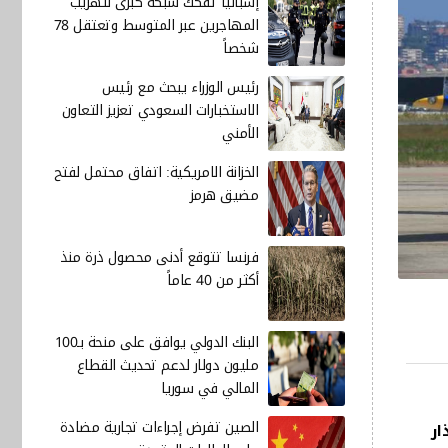
إسبانيا تفكك شبكة كبرى لتهريب
المهاجرين عبر المتوسط وتعتقل 78
شخصاً
رئيس الوزراء يبحث مع رئيس
الاستخبارات السعودي تعزيز التعاون
الأمني
الخزانة الامريكية: اتفاق محتمل لفتح
مضيق هرمز
فرنسا تتوقع أدنى محصول ذرة منذ
أكثر من 40 عاماً
البنك الدولي يوافق على منحة بـ100
مليون دولار لدعم تحديث القطاع
المالي في سوريا
الصين تفرض إجراءات تجارية مضادة
ار