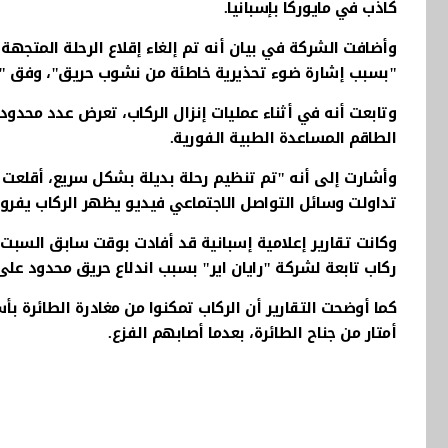
كاذب في مايوركا بإسبانيا.
وأضافت الشركة في بيان أنه تم إلغاء إقلاع الرحلة المتجه
"بسبب إشارة ضوء تحذيرية خاطئة من نشوب حريق"، وفق 
وتابعت أنه في أثناء عمليات إنزال الركاب، تعرض عدد محدود 
الطاقم المساعدة الطبية الفورية.
وأشارت إلى أنه "تم تنظيم رحلة بديلة بشكل سريع، أقلعت ص
تداولت وسائل التواصل الاجتماعي فيديو يظهر الركاب يفرون
ركاب تابعة لشركة "رايان اير" بسبب اندلاع حريق محدود على
كما أوضحت التقارير أن الركاب تمكنوا من مغادرة الطائرة
أمتار من جناح الطائرة، بعدما أصابهم الفزع.