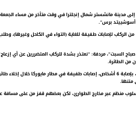
ة إلى مدينة مانشستر شمال إنجلترا في وقت متأخر من مساء الجمعة
"أسوشييتد برس".
من الركاب لإصابات طفيفة للغاية (التواء في الكاحل وغيرها)، وطلب
باح السبت"، مردفة: "نعتذر بشدة للركاب المتضررين عن أي إزعاج"،
 من الطائرة.
وكانت تقارير إعلامية إسبانية قد أفادت بوقت سابق السبت، بإصابة 6 أشخاص، إصابات طفيفة في مطار مايوركا خلال إخلاء طا
 متنها.
 بأسلوب منظم عبر مخارج الطوارئ، لكن بعضهم قفز من على مسافة ع