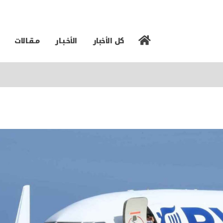
كل الأخبار
الأخـبـار
مـقـالات