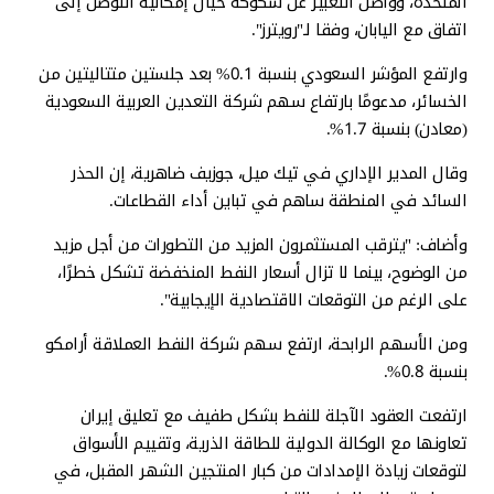
المتحدة، وواصل التعبير عن شكوكه حيال إمكانية التوصل إلى
اتفاق مع اليابان، وفقا لـ"رويترز".
وارتفع المؤشر السعودي بنسبة 0.1% بعد جلستين متتاليتين من
الخسائر، مدعومًا بارتفاع سهم شركة التعدين العربية السعودية
(معادن) بنسبة 1.7%.
وقال المدير الإداري في تيك ميل، جوزيف ضاهرية، إن الحذر
السائد في المنطقة ساهم في تباين أداء القطاعات.
وأضاف: "يترقب المستثمرون المزيد من التطورات من أجل مزيد
من الوضوح، بينما لا تزال أسعار النفط المنخفضة تشكل خطرًا،
على الرغم من التوقعات الاقتصادية الإيجابية".
ومن الأسهم الرابحة، ارتفع سهم شركة النفط العملاقة أرامكو
بنسبة 0.8%.
ارتفعت العقود الآجلة للنفط بشكل طفيف مع تعليق إيران
تعاونها مع الوكالة الدولية للطاقة الذرية، وتقييم الأسواق
لتوقعات زيادة الإمدادات من كبار المنتجين الشهر المقبل، في