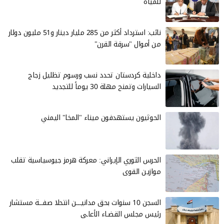
للمياه
نائب: استرداد أكثر من 285 مليار دينار و51 مليون دولار
من أموال "سرقة القرن"
داخلية كردستان تحدد نسب ورسوم تظليل زجاج
السيارات وتمنح مهلة 30 يوماً للتجديد
الحوثيون يستهدفون ميناء "المخا" اليمني
الحرس الثوري الإيراني: معركة هرمز جيوسياسية تقلب
موازين القوى
السجن 10 سنوات بحق مدانيــــن انتحلا صفـــة مستشار
رئيس مجلس القضـاء الأعاـى