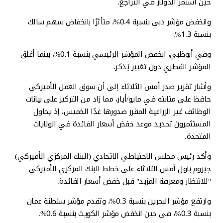
حين استمر الدولار في التراجع.
وانخفض مؤشر دبي بنسبة 0.4%، متأثرًا بانخفاض سهم سالك
بنسبة 1.3%.
وفي أبوظبي، انخفض المؤشر الرئيسي بنسبة 0.1%، بينما أغلق
المؤشر القطري دون تغيير يُذكر.
وأشار تقرير صدر أمس الثلاثاء إلى أن سوق العمل الأميركي
حافظ على متانته في مايو/أيار، مما زاد من التركيز على بيانات
الوظائف غير الزراعية المقرر صدورها غدًا الخميس، إذ يحاول
المستثمرون تحديد موعد خفض أسعار الفائدة في الولايات
المتحدة.
وأكد رئيس مجلس الاحتياطي الاتحادي (البنك المركزي الأميركي)
جيروم باول أمس الثلاثاء على خطط البنك المركزي الأميركي
"للانتظار ومعرفة المزيد" قبل خفض أسعار الفائدة.
وارتفع مؤشر البحرين بنسبة 0.3%، وتقدم مؤشر سلطنة عمان
بنسبة 0.3%، في حين انخفض مؤشر الكويت بنسبة 0.6%.