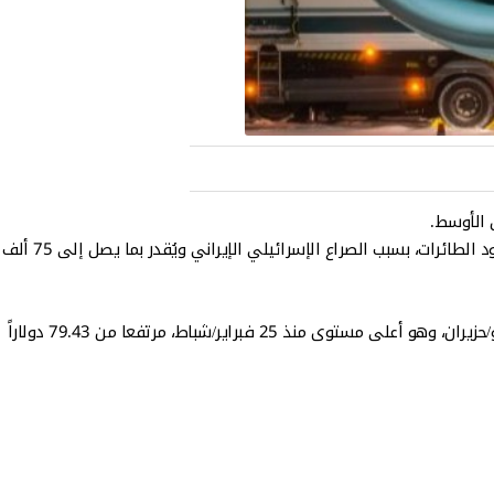
ق الأوسط.
وذكرت الشركة أن منطقة الشرق الأوسط شهدت انخفاضاً في رحلات الطيران يقارب 1500 رحلة يومياً مما أدى إلى انخفاض كبير في الطلب على وقود الطائرات، بسبب الصراع الإسرائيلي الإيراني ويُقدر بما يصل إلى 75 ألف
وبينت ان سعر وقود الطائرات/الكيروسين المقدر من قبل بلاتس للتسليم على ظهر السفينة في الخليج العربي بلغ 87.63 دولاراً للبرميل في 18 يونيو/حزيران، وهو أعلى مستوى منذ 25 فبراير/شباط، مرتفعا من 79.43 دولاراً