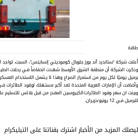
طاقة
أعلنت شركة "ستاندرد آند بورز جلوبال كوموديتي إنسايتس"، السبت، تواجد ال
برميل يوميًا لكل يوم من استمرار الصراع وهذا لا يشمل الاستخدام العسك
وأضافت أن الإمارات العربية المتحدة تعد أكبر مستهلك لوقود الطائرات في 
للبرميل في 12 يونيو/حزيران.
ليصلك المزيد من الأخبار اشترك بقناتنا على
التيليكرام