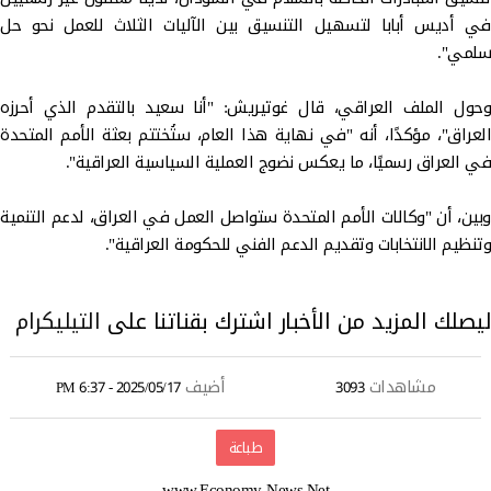
في أديس أبابا لتسهيل التنسيق بين الآليات الثلاث للعمل نحو حل
سلمي".
وحول الملف العراقي، قال غوتيريش: "أنا سعيد بالتقدم الذي أحرزه
العراق"، مؤكدًا، أنه "في نهاية هذا العام، ستُختتم بعثة الأمم المتحدة
في العراق رسميًا، ما يعكس نضوج العملية السياسية العراقية".
وبين، أن "وكالات الأمم المتحدة ستواصل العمل في العراق، لدعم التنمية
وتنظيم الانتخابات وتقديم الدعم الفني للحكومة العراقية".
ليصلك المزيد من الأخبار اشترك بقناتنا على
التيليكرام
مشاهدات
أضيف
2025/05/17 - 6:37 PM
3093
طباعة
www.Economy-News.Net