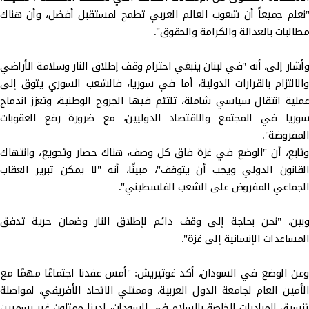
"نعلم جميعاً أن شعوب العالم العربي تطمح لمستقبل أفضل، وأن هناك
مطالبات بالعدالة والكرامة والحقوق".
وأشار إلى، أنه "في لبنان ينبغي احترام وقف إطلاق النار وسلامة الأراضي
والالتزام بالقرارات الدولية، أما في سوريا، فالشعب السوري يتوق إلى
عملية انتقال سياسي شاملة، تلتئم فيها الجروح الوطنية، وتعزز اندماج
سوريا في المجتمع والاقتصاد الدوليين، مع ضرورة رفع العقوبات
المفروضة".
وتابع، أن "الوضع في غزة فاق كل وصف، هناك حصار وتجويع، وانتهاك
القانون الدولي ويجب أن يتوقف"، مبينًا، أنه "لا يمكن تبرير العقاب
الجماعي المفروض على الشعب الفلسطيني".
وبين، "نحن بحاجة إلى وقف دائم لإطلاق النار وضمان حرية تدفق
المساعدات الإنسانية إلى غزة".
وعن الوضع في السودان، أكد غوتيريش: "أمس عقدنا اجتماعًا مهمًا مع
الأمين العام لجامعة الدول العربية، وممثلي الاتحاد الأفريقي، لمواصلة
تنسيق المبادرات الخاصة بالسلام في السودان، لدينا ممثلون غير رسميين