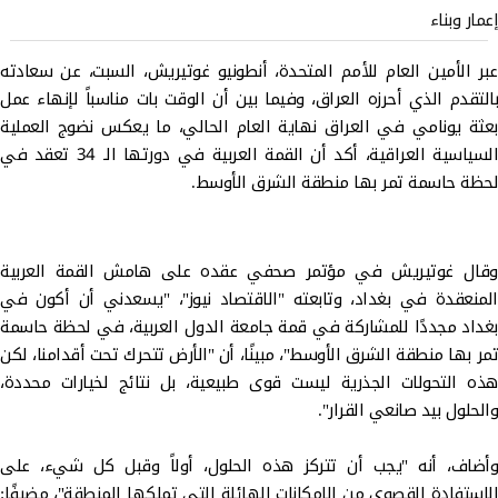
إعمار وبناء
عبر الأمين العام للأمم المتحدة، أنطونيو غوتيريش، السبت، عن سعادته
بالتقدم الذي أحرزه العراق، وفيما بين أن الوقت بات مناسباً لإنهاء عمل
بعثة يونامي في العراق نهاية العام الحالي، ما يعكس نضوج العملية
السياسية العراقية، أكد أن القمة العربية في دورتها الـ 34 تعقد في
لحظة حاسمة تمر بها منطقة الشرق الأوسط.
وقال غوتيريش في مؤتمر صحفي عقده على هامش القمة العربية
المنعقدة في بغداد، وتابعته "الاقتصاد نيوز"، "يسعدني أن أكون في
بغداد مجددًا للمشاركة في قمة جامعة الدول العربية، في لحظة حاسمة
تمر بها منطقة الشرق الأوسط"، مبينًا، أن "الأرض تتحرك تحت أقدامنا، لكن
هذه التحولات الجذرية ليست قوى طبيعية، بل نتائج لخيارات محددة،
والحلول بيد صانعي القرار".
وأضاف، أنه "يجب أن تتركز هذه الحلول، أولاً وقبل كل شيء، على
الاستفادة القصوى من الإمكانات الهائلة التي تملكها المنطقة"، مضيفًا: