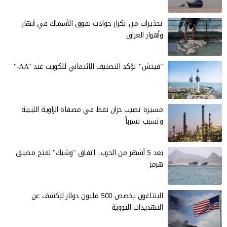
تحذيرات من تكرار حوادث نفوق الأسماك في أنهار
وأهوار العراق
"فيتش" تؤكد التصنيف الائتماني للكويت عند "AA-"
مسيرة تصيب خزان نفط في مصفاة الزاوية الليبية
وتسبب تسرباً
بعد 5 أشهر من الحرب.. اتفاق "وشيك" لفتح مضيق
هرمز
البنتاغون يخصص 500 مليون دولار للِكشف عن
التهديدات النووية