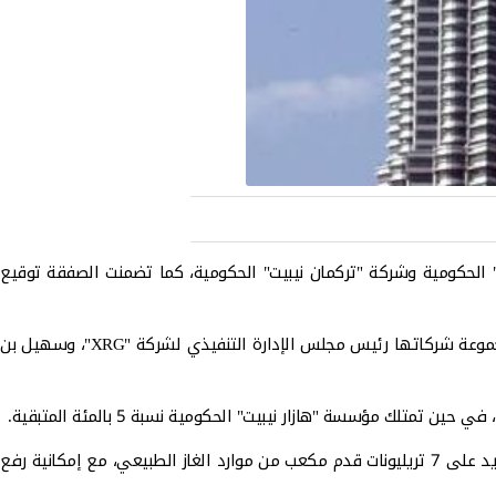
قة 1" البحرية في تركمانستان مع مؤسسة "هازار نيبيت" الحكومية وشركة "تركمان نيبيت" الحكومية، كما تضمنت الصفقة توقيع
جاء ذلك بحضور كل من الدكتور سلطان أحمد الجابر، وزير الصناعة والتكنولوجيا المتقدمة الإماراتي، العضو المنتدب والرئيس التنفيذي لـ "أدنوك" ومجموعة شركاتها رئيس مجلس الإدارة التنفيذي لشركة "XRG"، وسهيل بن
تقع "المنطقة 1" في شرق بحر قزوين، وتُنتج حالياً نحو 400 مليون قدم مكعب من الغاز الطبيعي يومياً، وتمتلك إمكانيات نمو كبيرة حيث تضم ما يزيد على 7 تريليونات قدم مكعب من موارد الغاز الطبيعي، مع إمكانية رفع