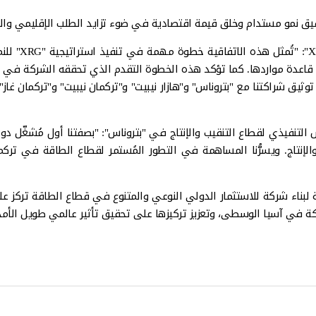
يق نمو مستدام وخلق قيمة اقتصادية في ضوء تزايد الطلب الإقليمي والع
وبهذه المناس
ر قزوين، وتوسيع نطاق قاعدة مواردها. كما تؤكد هذه الخطوة التقدم الذي تحققه ا
 توثيق شراكتنا مع "بتروناس" و"هازار نيبيت" و"تركمان نيبيت" و"تركمان غا
 التنفيذي لقطاع التنقيب والإنتاج في "بتروناس": "بصفتنا أول مُشغّل
تيجيتها الهادفة لبناء شركة للاستثمار الدولي النوعي والمتنوع في قطاع الطاقة ت
في آسيا الوسطى، وتعزيز تركيزها على تحقيق تأثير عالمي طويل الأمد