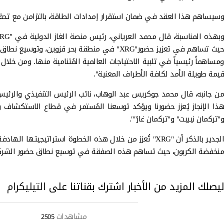
وسيساهم هذا العقد في ضمان استقرار إمدادات الطاقة، بالتزامن مع تحق
حيث تساهم في تعزيز حضور"XRG" في منطقة بح
ومساهماً رئيسياً في تلبية الاحتياجات العالمية المُتنامية منها. ومن خلال
قيمة طويلة الأمد لكافة الأطراف المعنية".
من جانبه، قال محمد جوكريس عبد الوهاب، نائب الرئيس التنفيذي والرئيس
و"تركمان نيبيت" و"تركمان غاز"".
الجدير بالذكر أن "XRG" تُعزز من خلال هذه الخطوة استرا
منخفضة الكربون، حيث تساهم هذه الصفقة في توسيع نطاق حضور الشركة 
ليصلك المزيد من الأخبار اشترك بقناتنا على
التيليكرام
مشاهدات
2505