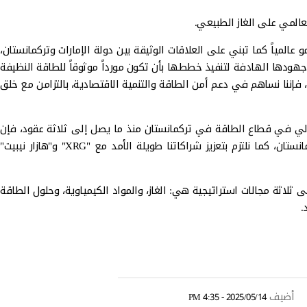
المي على الغاز الطبيعي.
بة، قال محمد العرياني، رئيس منصة الغاز الدولية في "XRG": "تُمثل هذه الاتفاقية خطوة مهمة في تنفيذ استراتيجية "XRG" للنمو عالمياً كما تبني على العلاقات الوثيقة بين دولة الإمارات وتركمانستان،
لشركة في جهودها الهادفة لتنفيذ خططها بأن تكون مورداً موثوقاً للطاقة النظيفة
ز"، فإننا نساهم في دعم أمن الطاقة والتنمية الاقتصادية، بالتزامن مع خلق
 دولي في قطاع الطاقة في تركمانستان منذ ما يصل إلى ثلاثة عقود، فإن
هذا الإنجاز يُعزز حضورنا ويؤكد توسعنا المُستمر في قطاع الاستكشاف والإنتاج. ويسرُّنا المساهمة في التطور المُستمر لقطاع الطاقة في تركمانستان، كما نلتزم بتعزيز شراكاتنا طويلة الأمد مع "XRG" و"هازار نيبيت"
ركز على ثلاثة مجالات استراتيجية هي: الغاز، والمواد الكيمياوية، وحلول الطاقة
.
أضيف
2025/05/14 - 4:35 PM