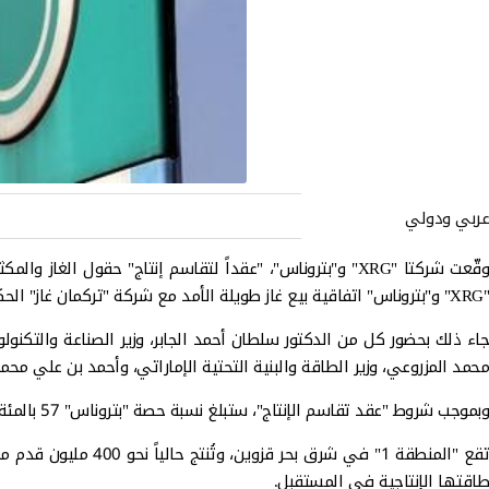
عربي ودولي
"XRG" و"بتروناس" اتفاقية بيع غاز طويلة الأمد مع شركة "تركمان غاز" الحكومية.
محمد المزروعي، وزير الطاقة والبنية التحتية الإماراتي، وأحمد بن علي محمد
وبموجب شروط "عقد تقاسم الإنتاج"، ستبلغ نسبة حصة "بتروناس" 57 بالمئة بصفتها المالك والمشغِّل، بالشراكة مع "XRG" والبالغة حصتها 38 بالمئة، في حين تمتلك مؤسسة "هازار نيبيت" الحكومية نسبة 5 بالمئة المتبقية.
طاقتها الإنتاجية في المستقبل.