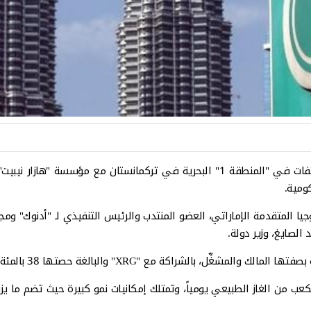
وقّعت شركتا "XRG" و"بتروناس"، "عقداً لتقاسم إنتاج" حقول الغاز والمكثفات في "المنط
 الصايغ، وزير دولة.