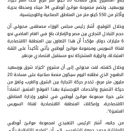
بورسعيد. وتضم مجموعة موانئ أبوظبي 34 ميناء ومحطة بحرية
وأكثر من 550 كيلو متر من المناطق الصناعية واللوجيتسية.
وخلال التوقيع، أشار رئيس مجلس الوزراء مصطفى مدبولي أن
حجم التبادل التجاري بين مصر والإمارات بلغ في العام الماضي نحو
6 مليارات دولار، مؤكداً أن هذا التعاون بين المنطقة الاقتصادية
لقناة السويس ومجموعة موانئ أبوظبي يأتي تأكيداً على الثقة
المتبادلة، والرؤية المشتركة نحو مستقبل اقتصادي مزدهر.
وخلال كلمته، لفت مدبولي إلى أن مشروع "كيزاد شرق بورسعيد
الطموح الذي نطلقه اليوم سيكون منصة صناعية على مساحة 20
مليون متر مربع، تخدم حركة التجارة بين الشرق والغرب، وتعزز من
حركة التصنيع والخدمات اللوجستية بهذا الموقع المتميز، اعتماداً
على خبرة مجموعة موانئ أبوظبي في تطوير وإدارة المناطق
الاقتصادية، وإمكانات المنطقة الاقتصادية لقناة السويس
المتميزة".
من جانبه، أشار الرئيس التنفيذي لمجموعة موانئ أبوظبي
الإماراتية محمد جمعة الشامسي إلى أن "توقيع الاتفاقية يأتي