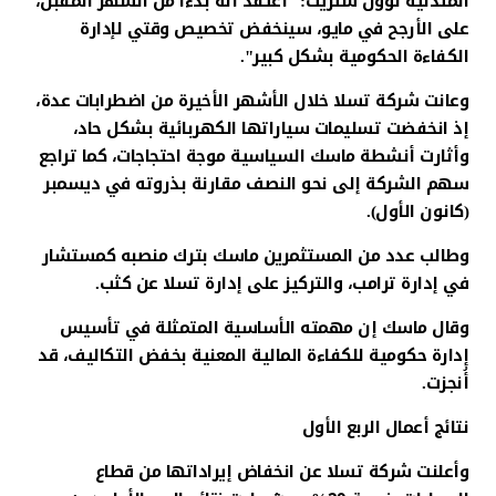
المتدنية لوول ستريت: "أعتقد أنه بدءًا من الشهر المقبل،
على الأرجح في مايو، سينخفض تخصيص وقتي لإدارة
الكفاءة الحكومية بشكل كبير".
وعانت شركة تسلا خلال الأشهر الأخيرة من اضطرابات عدة،
إذ انخفضت تسليمات سياراتها الكهربائية بشكل حاد،
وأثارت أنشطة ماسك السياسية موجة احتجاجات، كما تراجع
سهم الشركة إلى نحو النصف مقارنة بذروته في ديسمبر
(كانون الأول).
وطالب عدد من المستثمرين ماسك بترك منصبه كمستشار
في إدارة ترامب، والتركيز على إدارة تسلا عن كثب.
وقال ماسك إن مهمته الأساسية المتمثلة في تأسيس
إدارة حكومية للكفاءة المالية المعنية بخفض التكاليف، قد
أُنجزت.
نتائج أعمال الربع الأول
وأعلنت شركة تسلا عن انخفاض إيراداتها من قطاع