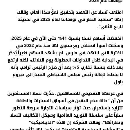
توقعات عام 2025
امتنعت تسلا عن التعهد بتحقيق نموٍّ هذا العام، وقالت
إنها "ستعيد النظر في توقعاتنا لعام 2025 في تحديثنا
للربع الثاني".
انخفضت أسهم تسلا بنسبة 41% حتى الآن في عام 2025،
وسجّلت أسوأ انخفاض ربع سنوي لها منذ عام 2022 في
الفترة التي انتهت في مارس. لم يشهد السهم تغيراً يُذكر
في البداية خلال التداولات المطولة يوم الثلاثاء، لكنه ارتفع
بعد ذلك بنسبة تقارب 5% بعد أن صرّح الرئيس ترامب بأنه
لا يخطط لإقالة رئيس مجلس الاحتياطي الفيدرالي جيروم
باول.
في عرضها التقديمي للمساهمين، حذّرت تسلا المستثمرين
من أن "حالة عدم اليقين في أسواق السيارات والطاقة
تتزايد باستمرار، حيث تؤثر سياسات التجارة سريعة التطور
سلباً على سلسلة التوريد العالمية وهيكل التكاليف لتسلا
ونظرائها". وقالت الشركة إن هذه "الديناميكية"
و"المشاعر السياسية المتغيرة" قد يكون لها تأثير ملموس