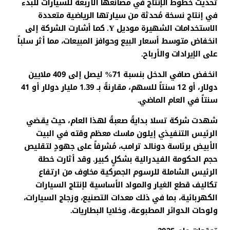
تحديث خطوط الإنتاج في مصانعها الأربعة للسيارات للبدء
في إنتاج نسخة مُحدثة من سيارتها الرياضية متعددة
الاستخدامات الشهيرة موديل Y. كما أشارت الشركة إلى
انخفاض متوسط ​​أسعار البيع وحوافز المبيعات، مما أثر سلباً
على الإيرادات والأرباح.
انخفض صافي الدخل بنسبة 71% ليصل إلى 409 ملايين
دولار، أو 12 سنتاً للسهم، مقارنةً بـ 1.39 مليار دولار أو 41
سنتاً في العام الماضي.
شهدت شركة تسلا بدايةً صعبةً لهذا العام، حيث يقضي
الرئيس التنفيذي إيلون ماسك معظم وقته في البيت
الأبيض برئاسة دونالد ترامب، مُشرفاً على جهودٍ لتقليص
حجم الحكومة الفيدرالية بشكلٍ كبير. وقد أثارت خطة
الرئيس الشاملة للرسوم الجمركية مخاوف من ارتفاع
تكاليف قطع الغيار والمواد الأساسية لإنتاج السيارات
الكهربائية، بما في ذلك معدات التصنيع، وزجاج السيارات،
ولوحات الدوائر المطبوعة، وخلايا البطاريات.