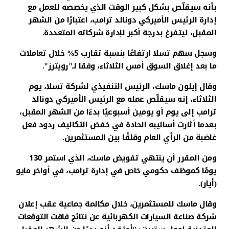
بأنه سيقلّص بشكل كبير الوقت الذي يخصصه للعمل مع
إدارة الرئيس الأميركي دونالد ترامب، اعتبارًا من الشهر
المقبل، ليتفرغ بدرجة أكبر لإدارة شركاته المتعددة.
وسجل سهم تسلا ارتفاعًا بنسبة تقارب 5% خلال تعاملات
ما بعد إغلاق السوق أمس الثلاثاء، وفقا لـ"رويترز".
وقال إيلون ماسك، الرئيس التنفيذي لشركة تسلا، يوم
الثلاثاء، إنه سيقلّص عمله مع الرئيس الأميركي دونالد
ترامب إلى يوم أو يومين أسبوعيًا بدءًا من الشهر المقبل،
بعدما أثارت أساليبه الحادة في خفض التكاليف ردود فعل
غاضبة من الرأي العام وقلقًا بين المستثمرين.
ومن المقرر أن ينتهي تفويض ماسك، الذي استمر 130
يومًا كموظف حكومي خاص في إدارة ترامب، في أواخر مايو
(أيار).
وقال ماسك للمستثمرين، خلال مكالمة جماعية عقب إعلان
شركة صناعة السيارات الكهربائية عن نتائج فاقت التوقعات