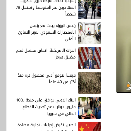
إسبانيا تفكك شبكة كبرى لتهريب
المهاجرين عبر المتوسط وتعتقل 78
شخصاً
رئيس الوزراء يبحث مع رئيس
الاستخبارات السعودي تعزيز التعاون
الأمني
الخزانة الامريكية: اتفاق محتمل لفتح
مضيق هرمز
فرنسا تتوقع أدنى محصول ذرة منذ
أكثر من 40 عاماً
البنك الدولي يوافق على منحة بـ100
مليون دولار لدعم تحديث القطاع
المالي في سوريا
الصين تفرض إجراءات تجارية مضادة