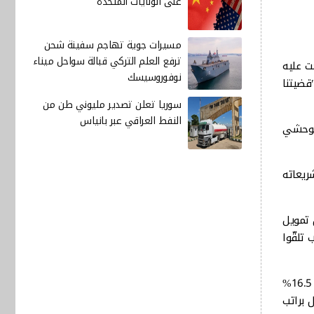
على الولايات المتحدة
مسيرات جوية تهاجم سفينة شحن
ترفع العلم التركي قبالة سواحل ميناء
ن، اطلعت عليه
نوفوروسيسك
قضيتنا
سوريا تعلن تصدير مليوني طن من
النفط العراقي عبر بانياس
 الوحشي
ريعاته
ن خلال تمويل
بل رئيس مجلس الوزراء، والتي التحق بها نحو 500 ألف شاب تلقّوا
واوضح ان "هذه الخطوات وغيرها ادت الى انخفاض معدل خطر الفقر في العراق من 22.5% إلى 17.5%، وكذلك انخفاض معدل البطالة من 16.5%
كثر من 7 ملايين و600 ألف فرد مشمول براتب