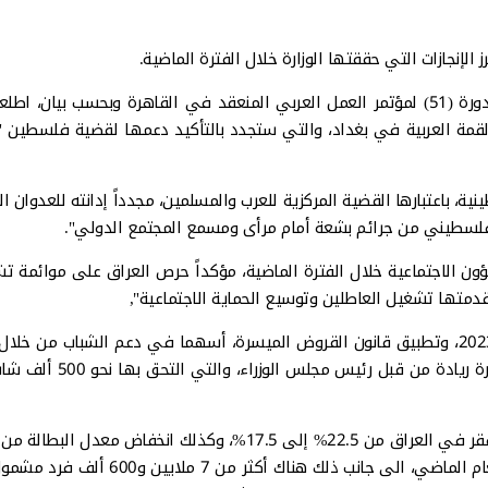
الإنجازات التي حققتها الوزارة خلال الفترة الماضية.
وقال الاسدي خلال كلمته في الجلسة العامة الأولى لأعمال الدورة (51) لمؤتمر العمل العربي المنعقد في القاهرة وبحسب بيا
القمة العربية في بغداد، والتي ستجدد بالتأكيد دعمها لقضية فلسطين "
طينية، باعتبارها القضية المركزية للعرب والمسلمين، مجدداً إدانته للعدوان
لفلسطيني من جرائم بشعة أمام مرأى ومسمع المجتمع الدولي".
شؤون الاجتماعية خلال الفترة الماضية، مؤكداً حرص العراق على موائمة تش
قدمتها تشغيل العاطلين وتوسيع الحماية الاجتماعية",
وزاد الاسدي، أن "تشريع قانون تقاعد وضمان العمال أواخر عام 2023، وتطبيق قانون القروض الميسرة، أسهما في دعم الشباب م
عشرات الآلاف من المشاريع المدرة للدخل، إلى جانب إطلاق مبادرة ريادة من ق
إلى 13.5%، وفق آخر نتائج للتعداد السكاني الذي اُعلن اواخر العام الماضي، الى جانب ذلك هناك أ