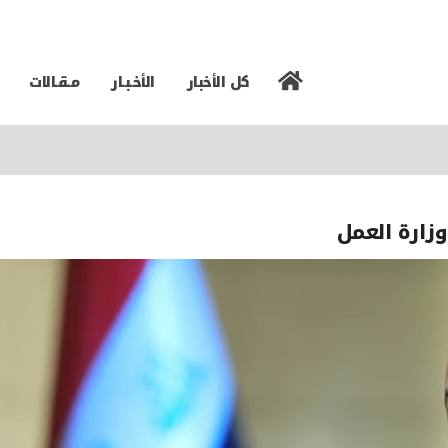
كل الأخبار
الأخـبـار
مـقـالات
زارة العمل