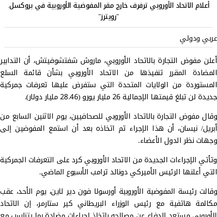
أعلام الاتحاد الأوروبي ترفرف خارج مقر المفوضية الأوروبية في بروكسل.
"رويترز"
عربي ودولي
أعلن مفوض التجارة بالاتحاد الأوروبي، ماروش شفتشوفيتش، أن التدابير
المضادة المقرر تنفيذها من الاتحاد الأوروبي بشأن قائمة السلع
المستوردة من الولايات المتحدة التي ستفرض عليها تعرفات جمركية
جديدة لن تبلغ قيمتها الإجمالية 26 مليار يورو (28.46 مليار دولار).
وقال مفوض التجارة بالاتحاد الأوروبي للصحافيين، يوم الاثنين السابع من
أبريل/ نيسان، أن هذا الإجراء تم اتخاذه بعد أن استمع المفوضين إلى
وجهات نظر الدول الأعضاء.
وتأتي الإجراءات الجديدة من الاتحاد الأوروبي كرد على التعرفات الجمركية
التي أعلنها الرئيس الأميركي دونالد ترامب الأسبوع الماضي.
وقالت رئيسة المفوضية الأوروبية أورسولا فون دير لاين، يوم الأحد، عقب
مكالمة هاتفية مع رئيس الوزراء البريطاني كير ستارمر، إن الاتحاد
الأوروبي مستعد للدفاع عن مصالحه باتخاذ إجراءات مضادة بما يتناسب مع