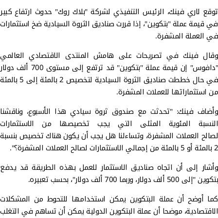
توقع لاري فينك، الرئيس التنفيذي لشركة "بلاك روك" حدوث ارتفاع كبير
في قيمة عملة "بتكوين"، إذا قررت صناديق الثروة السيادية ضخ استثمارات
في العملة المشفرة.
وقال فينك في تصريحات على هامش المنتدى الاقتصادي العالمي
"دافوس" إن قيمة عملة "بتكوين" قد ترتفع إلى مستوى 700 ألف دولار
في حال خططت صناديق الثروة السيادية لتخصيص 2 بالمئة إلى 5 بالمئة
من استثماراتها للعملات المشفرة.
وأضاف فينك: "تحدثت مع صندوق ثروة سيادي هذا الأسبوع، وناقشنا
النسبة المئوية المثلى التي يجب تخصيصها من الاستثمارات
لصالح العملات المشفرة، وتساءلنا هل يجب أن يكون هناك تخصيص بنسبة
2 بالمئة أو 5 بالمئة من إجمالي الاستثمارات لصالح العملات المشفرة؟".
وأشار إلى أن اتجاه صناديق الاستثمار للعمل بهذه الطريقة قد يدفع
بتكوين "إلى 500 ألف دولار، وربما 700 ألف دولار"، بحسب تعبيره.
كما أوضح أن عملة البتكوين يمكن استخدامها للتحوط من المشكلات
الاقتصادية، موضحا أن عملة البتكوين الدولية يمكن أن تساهم في التغلب