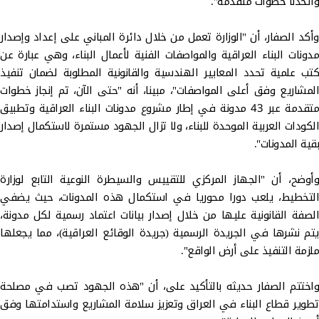
واتخذنا خطوات متقدمة".
وأكد الصفار، أن "الوزارة تعمل من خلال دائرة المباني على إعداد وإصدار
مدونات البناء العراقية والمواصفات الفنية لأعمال البناء، وهي عبارة عن
كتب علمية تحدد المعايير الهندسية والقانونية المطلوبة لضمان تنفيذ
المشاريع وفق أعلى المواصفات"، مبينا، أنه "حتى الآن، تم إنجاز خطوات
متقدمة عبر 43 مدونة في إطار مشروع مدونات البناء العراقية وتطبيق
الكودات العربية الموحدة للبناء، ولا تزال الجهود مستمرة لاستكمال إصدار
بقية المدونات".
وأوضح، أن "الجهاز المركزي للتقييس والسيطرة النوعية التابع لوزارة
التخطيط، يلعب دورا محوريا في استكمال هذه المدونات، حيث يضفي
الصفة القانونية عليها من خلال إصدار بيانات اعتماد رسمية لكل مدونة،
يتم نشرها في الجريدة الرسمية (جريدة الوقائع العراقية)، مما يجعلها
ملزمة التنفيذ على أرض الواقع".
واختتم الصفار حديثه بالتأكيد على، أن "هذه الجهود تصب في مصلحة
تطوير قطاع البناء في العراق وتعزيز سلامة المشاريع واستدامتها وفق