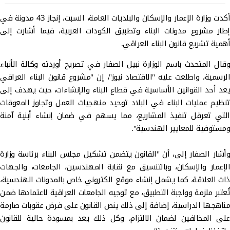
أكدت وزارة الإعمار والإسكان والبلديات العامة، السبت، إنجاز 43 مدونة في
إطار مشروع مدونات البناء وتطبيق الكودات العربية، فيما أشارت إلى
أهمية تشريع قانون البناء العراقي.
وقال المتحدث باسم الوزارة نبيل الصفار في تصريح أوردته وكالة الأنباء
الرسمية، واطلعت عليه "الاقتصاد نيوز"، إن "مشروع قانون البناء العراقي
يعد أحد القوانين الأساسية في قطاع البناء والإنشاءات، حيث يهدف إلى
تنظيم عمليات البناء في البلاد توحيد منهجيات العمل وتجاوز المعوقات
التي تعرقل تنفيذ المشاريع، مما يسهم في ضمان إنشاء أبنية آمنة
ومستوفية للمعايير الهندسية".
وأشار الصفار إلى، أن "القانون يتضمن تشكيل مجلس البناء برئاسة وزارة
الإعمار والإسكان، وبالتنسيق مع نقابة المهندسين، الجامعات، والجهات
ذات العلاقة، كما يشمل إنشاء موقع الكتروني خاص بالمدونات الهندسية،
تُعتبر ملزمة وواجبة التطبيق، مع توجيه الجامعات العراقية لاعتمادها ضمن
مناهجها الدراسية، إضافة إلى ذلك ينص القانون على فرض عقوبات صارمة
على المخالفين لضمان الالتزام، وكل ذلك يعد بمسودة حالية للقانون