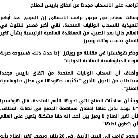
ترامب، على الانسحاب مجددًا من اتفاق باريس للمناخ.
وقالت مصادر في فريق ترامب الانتقالي إن الفريق يعد أوامر
تنفيذية لانسحاب الولايات المتحدة، ثاني أكبر مَصدر للتلوث في
العالم حاليا بعد الصين، من المعاهدة العالمية الرئيسية بشأن تغير
المناخ، بحسب وكالة رويترز.
وذكر هوكسترا في مقابلة مع رويترز "إذا حدث ذلك، فسيوجه ضربة
قوية للدبلوماسية المناخية الدولية".
وأضاف أن انسحاب الولايات المتحدة من اتفاق باريس مجددا
سيتطلب من الدول الأخرى "تكثيف جهودها في مجال دبلوماسية
المناخ".
وبشأن محادثات المناخ التي تجريها الأمم المتحدة، قال هوكسترا
"لا يوجد بديل عنها لضمان مساهمة الجميع في نهاية المطاف،
لأن تغير المناخ لا يميز بين أحد. إنه حقا مشكلة يتعين على العالم
أن يتعاون لحلها".
ويعود ترامب إلى البيت الأبيض في 20 يناير. ويصف تغير المناخ بأنه