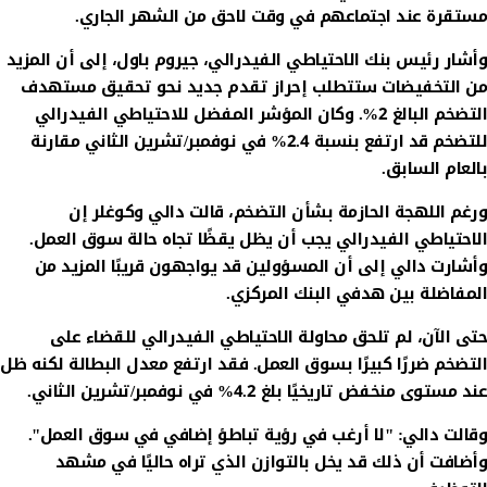
مستقرة عند اجتماعهم في وقت لاحق من الشهر الجاري.
وأشار رئيس بنك الاحتياطي الفيدرالي، جيروم باول، إلى أن المزيد
من التخفيضات ستتطلب إحراز تقدم جديد نحو تحقيق مستهدف
التضخم البالغ 2%. وكان المؤشر المفضل للاحتياطي الفيدرالي
للتضخم قد ارتفع بنسبة 2.4% في نوفمبر/تشرين الثاني مقارنة
بالعام السابق.
ورغم اللهجة الحازمة بشأن التضخم، قالت دالي وكوغلر إن
الاحتياطي الفيدرالي يجب أن يظل يقظًا تجاه حالة سوق العمل.
وأشارت دالي إلى أن المسؤولين قد يواجهون قريبًا المزيد من
المفاضلة بين هدفي البنك المركزي.
حتى الآن، لم تلحق محاولة الاحتياطي الفيدرالي للقضاء على
التضخم ضررًا كبيرًا بسوق العمل. فقد ارتفع معدل البطالة لكنه ظل
عند مستوى منخفض تاريخيًا بلغ 4.2% في نوفمبر/تشرين الثاني.
وقالت دالي: "لا أرغب في رؤية تباطؤ إضافي في سوق العمل".
وأضافت أن ذلك قد يخل بالتوازن الذي تراه حاليًا في مشهد