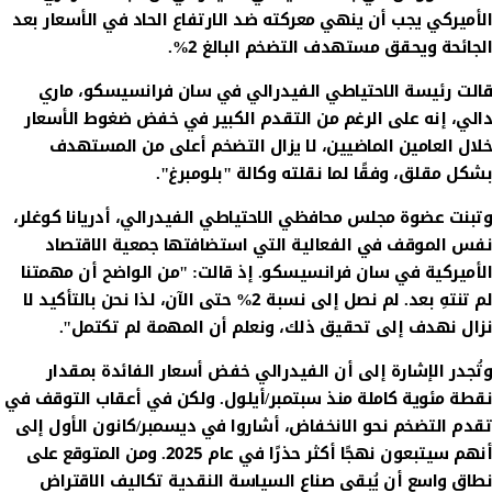
الأميركي يجب أن ينهي معركته ضد الارتفاع الحاد في الأسعار بعد
الجائحة ويحقق مستهدف التضخم البالغ 2%.
قالت رئيسة الاحتياطي الفيدرالي في سان فرانسيسكو، ماري
دالي، إنه على الرغم من التقدم الكبير في خفض ضغوط الأسعار
خلال العامين الماضيين، لا يزال التضخم أعلى من المستهدف
بشكل مقلق، وفقًا لما نقلته وكالة "بلومبرغ".
وتبنت عضوة مجلس محافظي الاحتياطي الفيدرالي، أدريانا كوغلر،
نفس الموقف في الفعالية التي استضافتها جمعية الاقتصاد
الأميركية في سان فرانسيسكو. إذ قالت: "من الواضح أن مهمتنا
لم تنتهِ بعد. لم نصل إلى نسبة 2% حتى الآن، لذا نحن بالتأكيد لا
نزال نهدف إلى تحقيق ذلك، ونعلم أن المهمة لم تكتمل".
وتُجدر الإشارة إلى أن الفيدرالي خفض أسعار الفائدة بمقدار
نقطة مئوية كاملة منذ سبتمبر/أيلول. ولكن في أعقاب التوقف في
تقدم التضخم نحو الانخفاض، أشاروا في ديسمبر/كانون الأول إلى
أنهم سيتبعون نهجًا أكثر حذرًا في عام 2025. ومن المتوقع على
نطاق واسع أن يُبقي صناع السياسة النقدية تكاليف الاقتراض