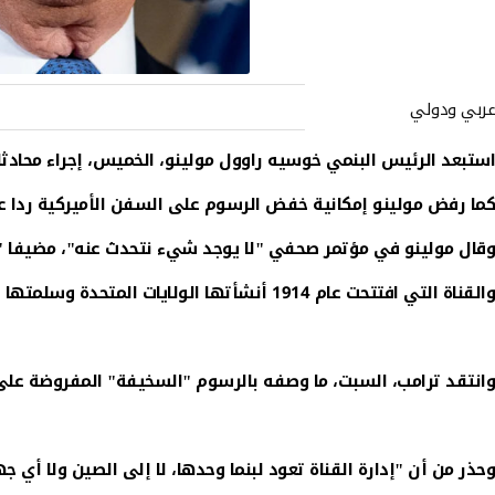
عربي ودولي
استبعد الرئيس البنمي خوسيه راوول مولينو، الخميس، إجراء محادثات
كما رفض مولينو إمكانية خفض الرسوم على السفن الأميركية ردا ع
وقال مولينو في مؤتمر صحفي "لا يوجد شيء نتحدث عنه"، مضيفا "القن
والقناة التي افتتحت عام 1914 أنشأتها الولايات المتحدة وسلمتها إلى بنما في 31 ديسمبر 1999 بموجب معاهدة وقعها عام 1977 الرئيس الأميركي جيمي كارتر والزعيم القومي البنمي عمر توريخوس.
وانتقد ترامب، السبت، ما وصفه بالرسوم "السخيفة" المفروضة على ال
وحذر من أن "إدارة القناة تعود لبنما وحدها، لا إلى الصين ولا أي ج