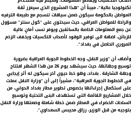
أصحاب التكسيات ويقاطع المعلومات، وسيتم فيه استخدام
تكنولوجيا عالية"، مبيناً أن "هذا المشروع الذي سيعزز ثقة
المواطن بالحكومة سيكون ضمن سياقات تنسجم مع طبيعة الترفيه
والراحة للمواطن العراقي، حيث سيحتوي على "كول سنتر" مسؤول
عن جمع المعلومات الخاصة بالسائقين ويوفر نسب أمانٍ عالية
للزبائن، اضافة الى توفير الوقود لأصحاب التكسيات ويخفف الزخم
المروري الحاصل في بغداد".
وأضاف أن "وزير النقل، وجه الخطوط الجوية العراقية بضرورة
توسيع وجهاتها، حيث سيشهد يوم 26 من هذا الشهر افتتاح
وجهة الشارقة ـ بغداد، وهو خط حيوي آخر سيكون له أثر إيجابي
في الخطوط الجوية العراقية"، مشيراً إلى أن "وزارة النقل عملت
على استكمال إجراءاتها بخصوص تطوير مطار بغداد الدولي، من
خلال المشاريع القائمة التي تستهدف البنى التحتية وتوسيع
الساحات الخضراء في المطار ضمن خطة شاملة وضعتها وزارة النقل
بتوجيه من قبل الوزير، رزاق محيبس السعداوي".