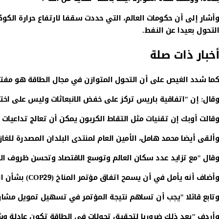
التحول بعيدا عن النفط.
أخبار ذات صلة
كما شدد الغيص على أن التحول المتوازن في مجال الطاقة هو مفتاح 
وقال: إن "اتفاقية باريس تركز على خفض الانبعاثات وليس على اختي
وقالت أوبك إن تقنيات مثل التقاط الكربون يمكن أن تعالج تداعيات ت
وألقى أيضا محمد هامل، الأمين العام لمنتدى البلدان المصدرة للغاز،
وقال "مع تزايد عدد سكان العالم وتوسع الاقتصاد وتحسن ظروف الم
وأضاف أنه يأمل في أن يسمح اتفاق مؤتمر المناخ (COP29) بشأن التمويل الدولي للمناخ بدعم مشاريع الغاز الطبيعي لمساعدة الدول على التحول بعيدا عن الوقود الأكثر تلوثا مثل الفحم.
وتابع قائلا "يجب أن تساهم نتيجة المؤتمر في تسهيل تمويل مشاريع
وأردف "يعد ذلك ضروريا لتحقيق تحولات في الطاقة تكون عادلة وش