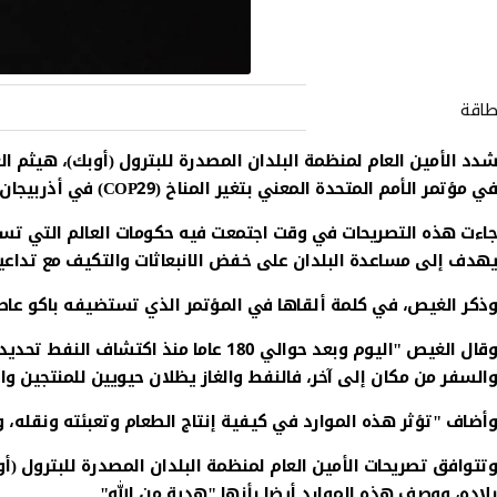
طاقة
شدد الأمين العام لمنظمة البلدان المصدرة للبترول (أوبك)، هيثم ا
في مؤتمر الأمم المتحدة المعني بتغير المناخ (COP29) في أذربيجان، أن النفط الخام والغاز الطبيعي "هبة من الله".
جاءت هذه التصريحات في وقت اجتمعت فيه حكومات العالم التي تسعى
يهدف إلى مساعدة البلدان على خفض الانبعاثات والتكيف مع تداعيات
وذكر الغيص، في كلمة ألقاها في المؤتمر الذي تستضيفه باكو عاصمة
وقال الغيص "اليوم وبعد حوالي 180 عام
والسفر من مكان إلى آخر، فالنفط والغاز يظلان حيويين للمنتجين وا
وأضاف "تؤثر هذه الموارد في كيفية إنتاج الطعام وتعبئته ونقله، وك
وتتوافق تصريحات الأمين العام لمنظمة البلدان المصدرة للبترول (أو
بلاده، ووصف هذه الموارد أيضا بأنها "هدية من الله".