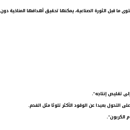
 حرارة الكوكب خلال قمة باريس عام 2015 لا يتجاوز 1.5 درجة مئوية مقارنة بمستوى ما قبل الثورة الصناعية، يمكنها تحقيق أهدافها المناخية دون
لى تقليص إنتاجه".
 الكربون".