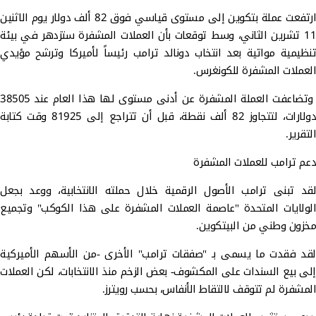
ارتفعت عملة بتكوين إلى مستوى قياسي فوق 82 ألف دولار يوم الاثنين
11 تشرين الثاني، وسط توقعات بأن العملات المشفرة ستزدهر في بيئة
تنظيمية مواتية بعد انتخاب دونالد ترامب رئيساً لأميركا وترشح مؤيدي
العملات المشفرة للكونغرس.
وتضاعفت العملة المشفرة عن أدنى مستوى لها هذا العام عند 38505
دولارات، لتتجاوز 82 ألف نقطة، قبل أن تتراجع إلى 81925 وقت كتابة
التقرير.
دعم ترامب للعملات المشفرة
لقد تبنى ترامب الأصول الرقمية خلال حملته الانتخابية، ووعد بجعل
الولايات المتحدة "عاصمة العملات المشفرة على هذا الكوكب" وتجميع
مخزون وطني من البيتكوين.
لقد فقدت ما يسمى بـ "صفقات ترامب" الأخرى -من الأسهم الأميركية
إلى بيع السندات على المكشوف- بعض الزخم منذ الانتخابات، لكن العملات
المشفرة لم تتوقف لالتقاط الأنفاس، بحسب رويترز.