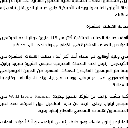
يرى مستثمرو العملات المشفرة نهاية للتدقيق المتزايد تحت قيادة رئيس
لجنة الأوراق المالية والبورصات الأميركية جاري جينسلر الذي قال ترامب إنه
سيقيله.
صناعة العملات المشفرة
أنفقت صناعة العملات المشفرة أكثر من 119 مليون دولار لدعم المرشحين
المؤيدين للعملات المشفرة في الكونغرس، وقد نجحت إلى حد كبير.
في ولاية أوهايو، تم إقصاء أحد أكبر أعداء صناعة العملات المشفرة في
الكونغرس -رئيس لجنة الخدمات المصرفية بمجلس الشيوخ شيرود براون،
بينما فاز المرشحون المؤيدون للعملات المشفرة من الحزبين الديمقراطي
والجمهوري في ميشيغان، ووست فرجينيا، وإنديانا، وألاباما، وكارولينا
الشمالية.
كما كشف ترامب عن شركة تشفير جديدة، World Liberty Financial في
سبتمبر أيلول، وعلى الرغم من ندرة التفاصيل حول الشركة، فقد اعتبر
المستثمرون اهتمامه الشخصي بالقطاع إشارة ودية.
الملياردير إيلون ماسك، وهو حليف رئيسي لترامب، هو أيضاً مؤيد للعملات