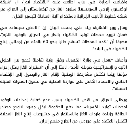
وأضافت الوزارة، في بيان، اطلعت عليه "الاقتصاد نيوز"، أن "شركة
لوكستون إنرجي السويسرية ستورد الغاز من تركمانستان إلى العراق عبر
شبكة خطوط الأنابيب الإيرانية باستخدام آلية المبادلة لتيسير النقل".
وقال وزير الكهرباء زياد علي، بحسب البيان، إن "الاتفاق سيساعد في
ضمان تزويد محطات توليد الكهرباء بالغاز في العراق بالوقود اللازم"،
مضيفا أن "هذه المحطات تسهم حاليا بنحو 60 بالمئة من إجمالي إنتاج
الكهرباء في البلاد".
وأضاف "نعمل في وزارة الكهرباء وفق رؤية شاملة تجمع بين الحلول
الآنية والإستراتيجية طويلة الأمد"، لافتا إلى أن "استيراد الغاز يمثل إجراء
مؤقتا ريثما تكتمل مشاريعنا الوطنية لإنتاج الغاز والوصول إلى الإكتفاء
الذاتي والاعتماد الكامل على مواردنا المحلية في غضون السنوات القليلة
المقبلة".
ويعاني العراق من نقص الكهرباء بسبب عدم كفاية إمدادات الوقود
لمحطات توليد الكهرباء، مما دفع الحكومة لبذل جهود لتنويع مصادر
الطاقة وزيادة واردات الغاز والاستثمار في مشروعات إنتاج الغاز المحلية
لتقليل الاعتماد على موردين من الخارج منهم إيران.