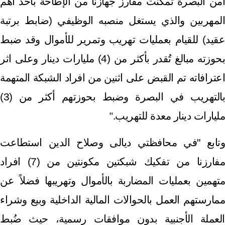
أمن البصرة تمكنت مفارز جهازنا من الإطاحة بأحد أهم
المهربين والذي يستغل منصبه الوظيفي (ضابط برتبة
عقيد) للقيام بعمليات تهريب وتمرير للأموال وقد ضبط
بحوزته مبالغ تُقدر بأكثر من (4) مليارات دينار وعلى اثر
اعترافاته تم القبض على اثنين من افراد الشبكة المتهمة
بالتهريب في البصرة وضبط بحوزتهم أكثر من (3)
مليارات دينار معدة للتهريب
".
وتابع "في محافظتي ديالى وصلاح الدين استطاعت
مفارزنا من تفكيك شبكتين مكونتين من (7) افراد
متهمين بعمليات المضاربة بالأموال وتهريبها فضلاً عن
ممارستهم العمل بالحوالات المالية الداخلية وبيع وشراء
العملة الأجنبية بدون موافقات رسمية، حيث ضُبط