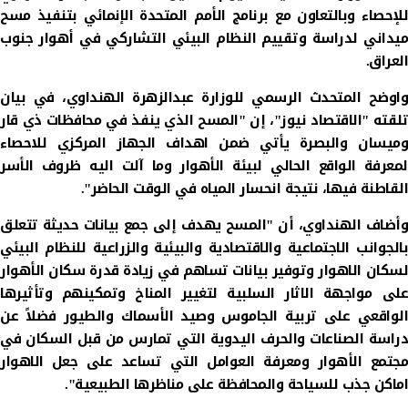
للإحصاء وبالتعاون مع برنامج الأمم المتحدة الإنمائي بتنفيذ مسح
ميداني لدراسة وتقييم النظام البيئي التشاركي في أهوار جنوب
العراق.
واوضح المتحدث الرسمي للوزارة عبدالزهرة الهنداوي، في بيان
تلقته "الاقتصاد نيوز"، إن "المسح الذي ينفذ في محافظات ذي قار
وميسان والبصرة يأتي ضمن اهداف الجهاز المركزي للاحصاء
لمعرفة الواقع الحالي لبيئة الأهوار وما آلت اليه ظروف الأسر
القاطنة فيها، نتيجة انحسار المياه في الوقت الحاضر".
وأضاف الهنداوي، أن "المسح يهدف إلى جمع بيانات حديثة تتعلق
بالجوانب الاجتماعية والاقتصادية والبيئية والزراعية للنظام البيئي
لسكان الاهوار وتوفير بيانات تساهم في زيادة قدرة سكان الأهوار
على مواجهة الاثار السلبية لتغيير المناخ وتمكينهم وتأثيرها
الواقعي على تربية الجاموس وصيد الأسماك والطيور فضلاً عن
دراسة الصناعات والحرف اليدوية التي تمارس من قبل السكان في
مجتمع الأهوار ومعرفة العوامل التي تساعد على جعل الاهوار
اماكن جذب للسياحة والمحافظة على مناظرها الطبيعية".