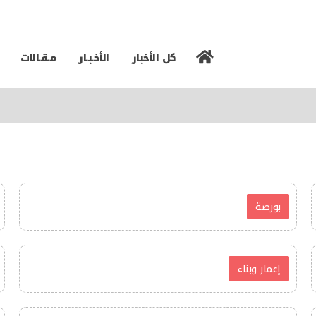
كل الأخبار
الأخـبـار
مـقـالات
بورصة
إعمار وبناء