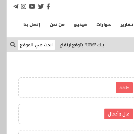
تـقارير
حـوارات
فيديـو
من نحن
إتصل بنا
بنك "UBS" يتوقع ارتفاع الذهب إلى 5 آلاف دولار للأونصة في النصف الأول من 2027
طاقة
مال وأعمال